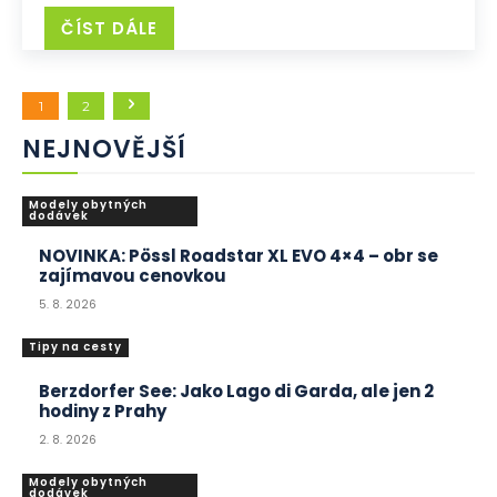
ČÍST DÁLE
1
2
NEJNOVĚJŠÍ
Modely obytných
dodávek
NOVINKA: Pössl Roadstar XL EVO 4×4 – obr se
zajímavou cenovkou
5. 8. 2026
Tipy na cesty
Berzdorfer See: Jako Lago di Garda, ale jen 2
hodiny z Prahy
2. 8. 2026
Modely obytných
dodávek