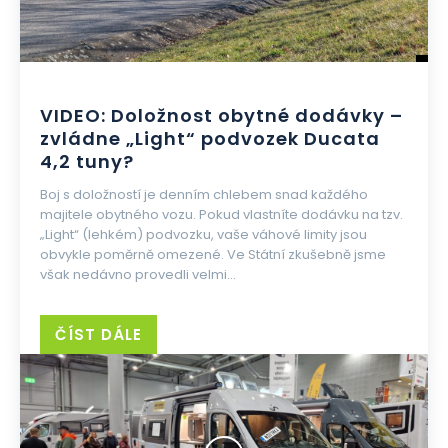
VIDEO: Doložnost obytné dodávky –
zvládne „Light“ podvozek Ducata
4,2 tuny?
Boj s doložností je denním chlebem snad každého
majitele obytného vozu. Pokud vlastníte dodávku na tzv.
„Light“ (lehkém) podvozku, vaše váhové limity jsou
obvykle poměrně omezené. Ve Státní zkušebně jsme
však nedávno provedli velmi...
ČÍST DÁLE