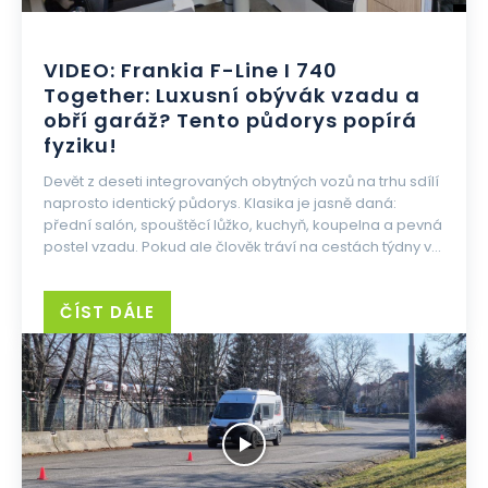
VIDEO: Frankia F-Line I 740
Together: Luxusní obývák vzadu a
obří garáž? Tento půdorys popírá
fyziku!
Devět z deseti integrovaných obytných vozů na trhu sdílí
naprosto identický půdorys. Klasika je jasně daná:
přední salón, spouštěcí lůžko, kuchyň, koupelna a pevná
postel vzadu. Pokud ale člověk tráví na cestách týdny v...
ČÍST DÁLE