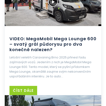
VIDEO: MegaMobil Mega Lounge 600
– svatý grál půdorysu pro dva
konečně nalezen?
Letošní veletrh Caravaning Brno 2025 přinesl řadu
zajímavých vozů. Jedením z nich je MegaMobil Mega
Lounge 600. Tento model, který se pyšní přídomkem
Mega Lounge, okamžitě zaujme svým nekonvenčním
uspořádáním interiéru. Je to auto...
ČÍST DÁLE