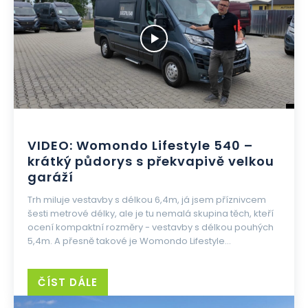
VIDEO: Womondo Lifestyle 540 –
krátký půdorys s překvapivě velkou
garáží
Trh miluje vestavby s délkou 6,4m, já jsem příznivcem
šesti metrové délky, ale je tu nemalá skupina těch, kteří
ocení kompaktní rozměry - vestavby s délkou pouhých
5,4m. A přesně takové je Womondo Lifestyle...
ČÍST DÁLE