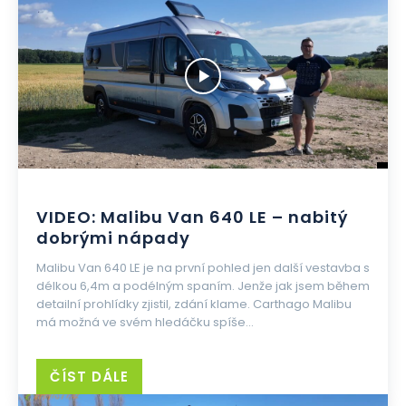
VIDEO: Malibu Van 640 LE – nabitý
dobrými nápady
Malibu Van 640 LE je na první pohled jen další vestavba s
délkou 6,4m a podélným spaním. Jenže jak jsem během
detailní prohlídky zjistil, zdání klame. Carthago Malibu
má možná ve svém hledáčku spíše...
ČÍST DÁLE