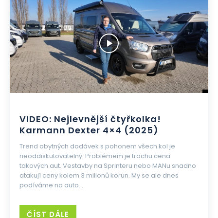
VIDEO: Nejlevnější čtyřkolka!
Karmann Dexter 4×4 (2025)
Trend obytných dodávek s pohonem všech kol je
neoddiskutovatelný. Problémem je trochu cena
takových aut. Vestavby na Sprinteru nebo MANu snadno
atakují ceny kolem 3 milionů korun. My se ale dnes
podíváme na auto...
ČÍST DÁLE