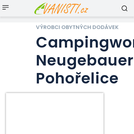
VÝROBCI OBYTNÝCH DODÁVEK
Campingwor
Neugebauer
Pohořelice