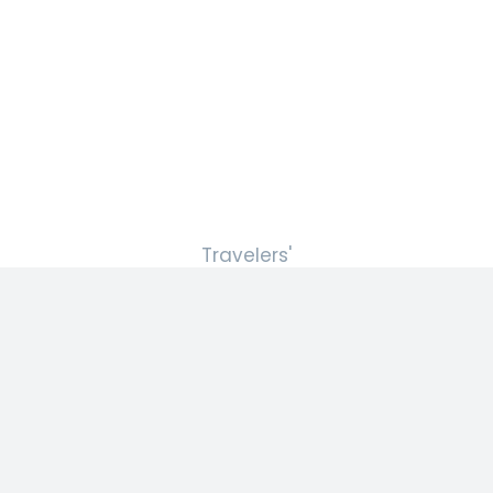
Travelers'
Map is
loading...
If you see
this after
your page
is loaded
completely,