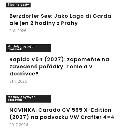
Tipy na cesty
Berzdorfer See: Jako Lago di Garda,
ale jen 2 hodiny z Prahy
2. 8. 2026
Modely obytných
dodávek
Rapido V64 (2027): zapomeňte na
zavedené pořádky. Tohle a v
dodávce?
31. 7. 2026
Modely obytných
dodávek
NOVINKA: Carado CV 595 X-Edition
(2027) na podvozku VW Crafter 4×4
20. 7. 2026