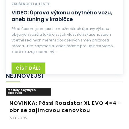
ZKUŠENOSTI A TESTY
VIDEO: Úprava výkonu obytného vozu,
aneb tuning v krabičce
Před časem jsem psal o možnostech úpravy výkonu
obytných vozů a také o svých vlastních zkušenostech
včetně reálných měření dosažených změn pružnosti
motoru. Pro zájemce tu dnes máme pro úplnost video,
které ukazuje samotný...
ČÍST DÁLE
NEJNOVĚJŠÍ
Modely obytných
dodávek
NOVINKA: Pössl Roadstar XL EVO 4×4 –
obr se zajímavou cenovkou
5. 8. 2026