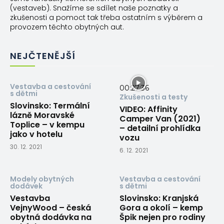
(vestaveb). Snažíme se sdílet naše poznatky a
zkušenosti a pomoct tak třeba ostatním s výběrem a
provozem těchto obytných aut.
NEJČTENĚJŠÍ
Vestavba a cestování
00:27:36
s dětmi
Zkušenosti a testy
Slovinsko: Termální
VIDEO: Affinity
lázně Moravské
Camper Van (2021)
Toplice – v kempu
– detailní prohlídka
jako v hotelu
vozu
30. 12. 2021
6. 12. 2021
Modely obytných
Vestavba a cestování
dodávek
s dětmi
Vestavba
Slovinsko: Kranjská
VejnyWood – česká
Gora a okolí – kemp
obytná dodávka na
Špik nejen pro rodiny