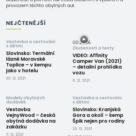
provozem těchto obytných aut.
NEJČTENĚJŠÍ
Vestavba a cestování
00:27:36
s dětmi
Zkušenosti a testy
Slovinsko: Termální
VIDEO: Affinity
lázně Moravské
Camper Van (2021)
Toplice – v kempu
– detailní prohlídka
jako v hotelu
vozu
30. 12. 2021
6. 12. 2021
Modely obytných
Vestavba a cestování
dodávek
s dětmi
Vestavba
Slovinsko: Kranjská
VejnyWood – česká
Gora a okolí – kemp
obytná dodávka na
Špik nejen pro rodiny
zakázku
20. 12. 2021
11. 12. 2021