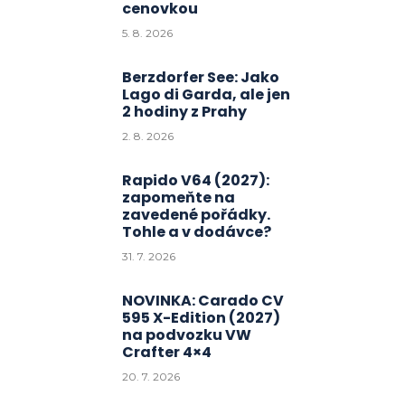
cenovkou
5. 8. 2026
Berzdorfer See: Jako
Lago di Garda, ale jen
2 hodiny z Prahy
2. 8. 2026
Rapido V64 (2027):
zapomeňte na
zavedené pořádky.
Tohle a v dodávce?
31. 7. 2026
NOVINKA: Carado CV
595 X-Edition (2027)
na podvozku VW
Crafter 4×4
20. 7. 2026