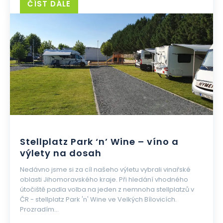
ČÍST DÁLE
Stellplatz Park ‘n’ Wine – víno a
výlety na dosah
Nedávno jsme si za cíl našeho výletu vybrali vinařské
oblasti Jihomoravského kraje. Při hledání vhodného
útočiště padla volba na jeden z nemnoha stellplatzů v
ČR - stellplatz Park 'n' Wine ve Velkých Bílovicích.
Prozradím...