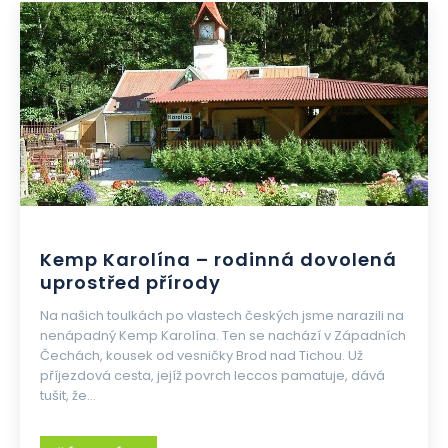
Kemp Karolína – rodinná dovolená
uprostřed přírody
Na našich toulkách po vlastech českých jsme narazili na
nenápadný Kemp Karolína. Ten se nachází v Západních
Čechách, kousek od vesničky Brod nad Tichou. Už
příjezdová cesta, jejíž povrch leccos pamatuje, dává
tušit, že...