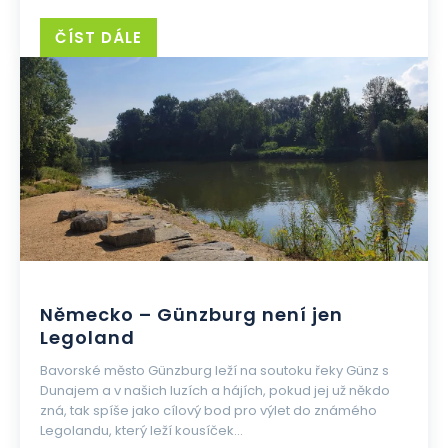
ČÍST DÁLE
Německo – Günzburg není jen
Legoland
Bavorské město Günzburg leží na soutoku řeky Günz s
Dunajem a v našich luzích a hájích, pokud jej už někdo
zná, tak spíše jako cílový bod pro výlet do známého
Legolandu, který leží kousíček...