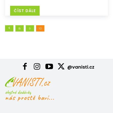
ČÍST DÁLE
8
9
10
@vanisti.cz
obytné dodávky
nás prostě baví...