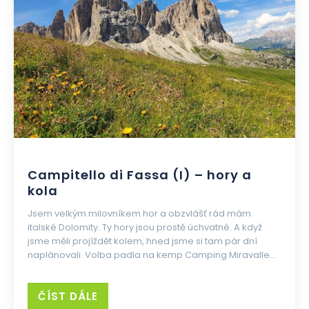
Campitello di Fassa (I) – hory a
kola
Jsem velkým milovníkem hor a obzvlášť rád mám
italské Dolomity. Ty hory jsou prostě úchvatné. A když
jsme měli projíždět kolem, hned jsme si tam pár dní
naplánovali. Volba padla na kemp Camping Miravalle...
ČÍST DÁLE