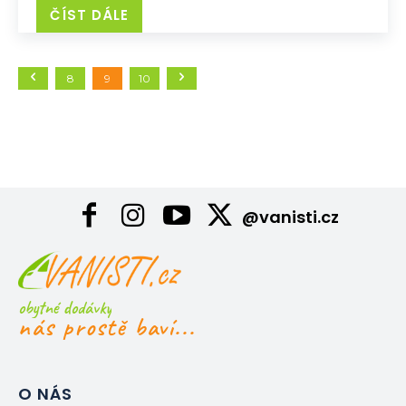
ČÍST DÁLE
8
9
10
@vanisti.cz
obytné dodávky
nás prostě baví...
O NÁS