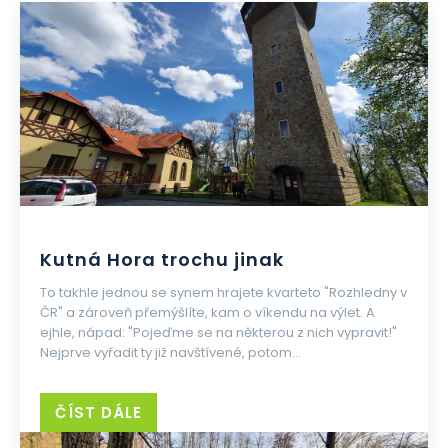
Kutná Hora trochu jinak
To takhle jednou se synem hrajete kvarteto "Rozhledny v
ČR" a zároveň přemýšlíte, kam o víkendu na výlet. A
ejhle, nápad: "Pojeďme se na některou z nich vypravit!"
Nejprve vyřadit ty již navštívené, potom...
ČÍST DÁLE