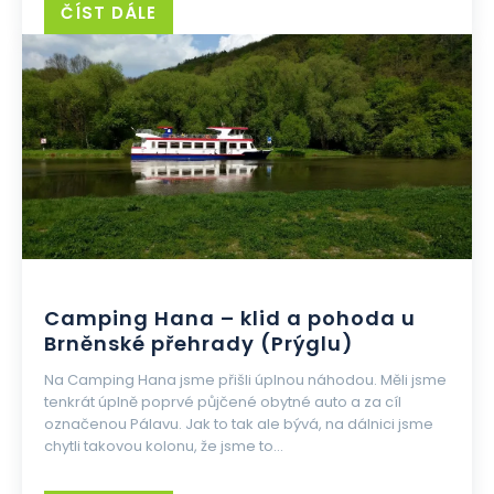
ČÍST DÁLE
Camping Hana – klid a pohoda u
Brněnské přehrady (Prýglu)
Na Camping Hana jsme přišli úplnou náhodou. Měli jsme
tenkrát úplně poprvé půjčené obytné auto a za cíl
označenou Pálavu. Jak to tak ale bývá, na dálnici jsme
chytli takovou kolonu, že jsme to...