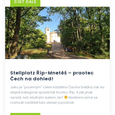
ČÍST DÁLE
Stellplatz Říp-Mnetěš – praotec
Čech na dohled!
Jako je "povinným" cílem každého Čecha Sněžka, tak do
stejné kategorie spadá tak trochu i Říp. A jak jinak
vyrazit, než obytným autem, že?
Nedávno jsme se
rozhodli navštívit tuto oblast a podívat...