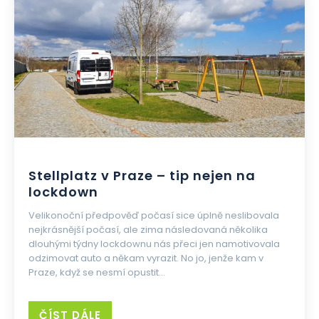
Stellplatz v Praze – tip nejen na
lockdown
Velikonoční předpověď počasí sice úplně neslibovala
nejkrásnější počasí, ale zima následovaná několika
dlouhými týdny lockdownu nás přeci jen namotivovala
odzimovat auto a někam vyrazit. No jo, jenže kam v
Praze, když se nesmí opustit...
ČÍST DÁLE