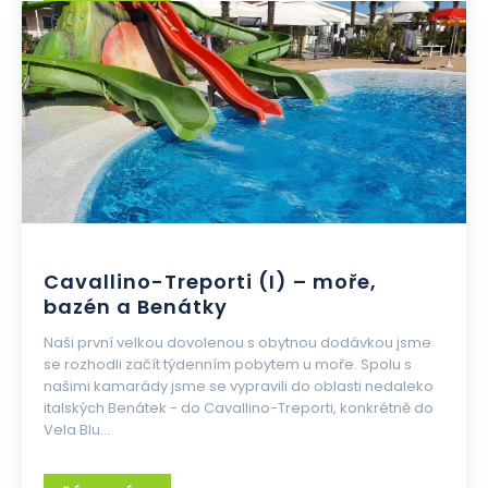
Cavallino-Treporti (I) – moře,
bazén a Benátky
Naši první velkou dovolenou s obytnou dodávkou jsme
se rozhodli začít týdenním pobytem u moře. Spolu s
našimi kamarády jsme se vypravili do oblasti nedaleko
italských Benátek - do Cavallino-Treporti, konkrétně do
Vela Blu...