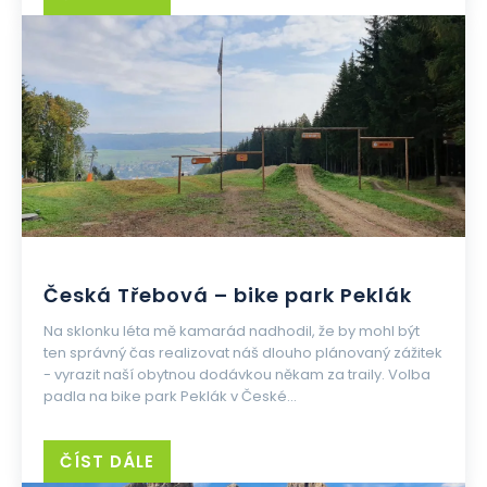
Česká Třebová – bike park Peklák
Na sklonku léta mě kamarád nadhodil, že by mohl být
ten správný čas realizovat náš dlouho plánovaný zážitek
- vyrazit naší obytnou dodávkou někam za traily. Volba
padla na bike park Peklák v České...
ČÍST DÁLE