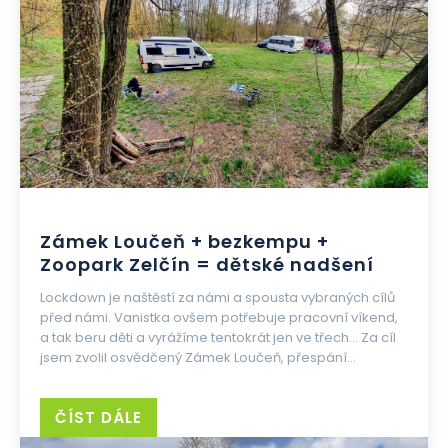
Zámek Loučeň + bezkempu +
Zoopark Zelčín = dětské nadšení
Lockdown je naštěstí za námi a spousta vybraných cílů
před námi. Vanistka ovšem potřebuje pracovní víkend,
a tak beru děti a vyrážíme tentokrát jen ve třech... Za cíl
jsem zvolil osvědčený Zámek Loučeň, přespání...
ČÍST DÁLE