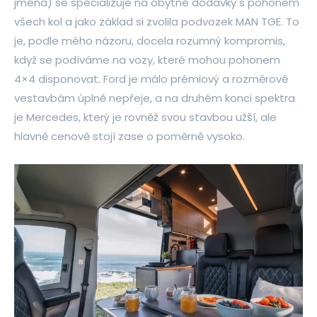
jména) se specializuje na obytné dodávky s pohonem
všech kol a jako základ si zvolila podvozek MAN TGE. To
je, podle mého názoru, docela rozumný kompromis,
když se podíváme na vozy, které mohou pohonem
4×4 disponovat. Ford je málo prémiový a rozměrově
vestavbám úplně nepřeje, a na druhém konci spektra
je Mercedes, který je rovněž svou stavbou užší, ale
hlavně cenově stojí zase o poměrně vysoko.