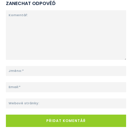
ZANECHAT ODPOVĚĎ
Komentář:
Jm
Ema
We
str