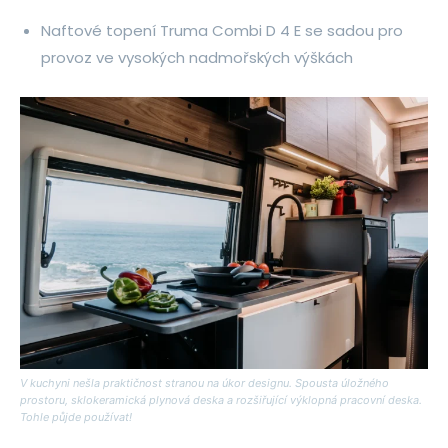
Naftové topení Truma Combi D 4 E se sadou pro
provoz ve vysokých nadmořských výškách
V kuchyni nešla praktičnost stranou na úkor designu. Spousta úložného
prostoru, sklokeramická plynová deska a rozšiřující výklopná pracovní deska.
Tohle půjde používat!