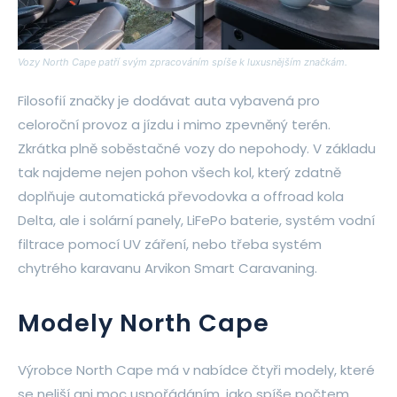
Vozy North Cape patří svým zpracováním spíše k luxusnějším značkám.
Filosofií značky je dodávat auta vybavená pro
celoroční provoz a jízdu i mimo zpevněný terén.
Zkrátka plně soběstačné vozy do nepohody. V základu
tak najdeme nejen pohon všech kol, který zdatně
doplňuje automatická převodovka a offroad kola
Delta, ale i solární panely, LiFePo baterie, systém vodní
filtrace pomocí UV záření, nebo třeba systém
chytrého karavanu Arvikon Smart Caravaning.
Modely North Cape
Výrobce North Cape má v nabídce čtyři modely, které
se neliší ani moc uspořádáním, jako spíše počtem