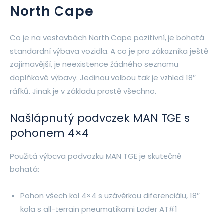
North Cape
Co je na vestavbách North Cape pozitivní, je bohatá
standardní výbava vozidla. A co je pro zákazníka ještě
zajímavější, je neexistence žádného seznamu
doplňkové výbavy. Jedinou volbou tak je vzhled 18″
ráfků. Jinak je v základu prostě všechno.
Našlápnutý podvozek MAN TGE s
pohonem 4×4
Použitá výbava podvozku MAN TGE je skutečně
bohatá:
Pohon všech kol 4×4 s uzávěrkou diferenciálu, 18″
kola s all-terrain pneumatikami Loder AT#1