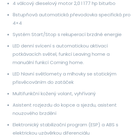
4 válcový dieselový motor 2,0 l 177 hp biturbo
8stupňová automatická převodovka specifická pro
4×4
Systém Start/Stop s rekuperací brzdné energie
LED denní svícení s automatickou aktivací
potkávacích světel, funkcí Leaving home a
manuální funkcí Coming home.
LED hlavní světlomety a mlhovky se statickým
přisvěcováním do zatáček
Multifunkční kožený volant, vyhřívaný
Asistent rozjezdu do kopce a sjezdu, asistent
nouzového brzdění
Elektronický stabilizační program (ESP) a ABS s
elektrickou uzávěrkou diferenciálu