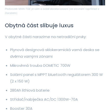
Podvozek MAN TGE je sám o sobě docela luxusní (ve srovnání například s
Ducatem).
Obytná část slibuje luxus
V obytné části narazíme na netradiční prvky:
Plynová designová sklokeramická varná deska se
dvěma varnými zónami
Mikrovlnná trouba DOMETIC 700W
Solární panel s MPPT bluetooth regulátorem 300 W
(2 x 150 W)
280Ah lithiová baterie
Střídač/nabíječka AC/DC 1300W-70A
Booster 30A