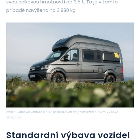
svou celkovou hmotností do 3,5 t. Ta je v tomto
případě navýšena na 3.880 kg.
North Cape Adventure 6XHT je postaven na podvozku s extra vysokou
střechou.
Standardní výbava vozidel