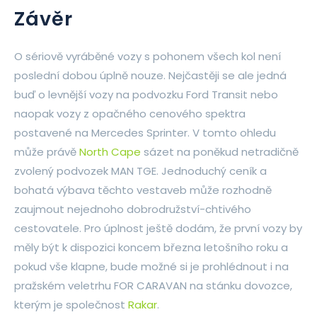
Závěr
O sériově vyráběné vozy s pohonem všech kol není
poslední dobou úplně nouze. Nejčastěji se ale jedná
buď o levnější vozy na podvozku Ford Transit nebo
naopak vozy z opačného cenového spektra
postavené na Mercedes Sprinter. V tomto ohledu
může právě
North Cape
sázet na poněkud netradičně
zvolený podvozek MAN TGE. Jednoduchý ceník a
bohatá výbava těchto vestaveb může rozhodně
zaujmout nejednoho dobrodružství-chtivého
cestovatele. Pro úplnost ještě dodám, že první vozy by
měly být k dispozici koncem března letošního roku a
pokud vše klapne, bude možné si je prohlédnout i na
pražském veletrhu FOR CARAVAN na stánku dovozce,
kterým je společnost
Rakar
.