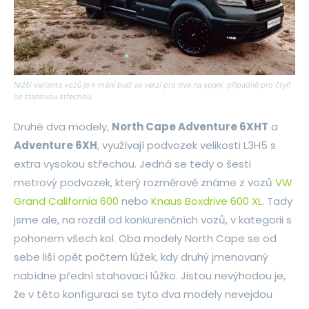
Nižší varianta vozů je k mání buď ve verzi pro dva na spaní, případně pro čtyři
se stanovou střechou.
Druhé dva modely,
North Cape Adventure 6XHT
a
Adventure 6XH
, využívají podvozek velikosti L3H5 s
extra vysokou střechou. Jedná se tedy o šesti
metrový podvozek, který rozměrově známe z vozů
VW
Grand California 600
nebo
Knaus Boxdrive 600 XL
. Tady
jsme ale, na rozdíl od konkurenčních vozů, v kategorii s
pohonem všech kol. Oba modely North Cape se od
sebe liší opět počtem lůžek, kdy druhý jmenovaný
nabídne přední stahovací lůžko. Jistou nevýhodou je,
že v této konfiguraci se tyto dva modely nevejdou