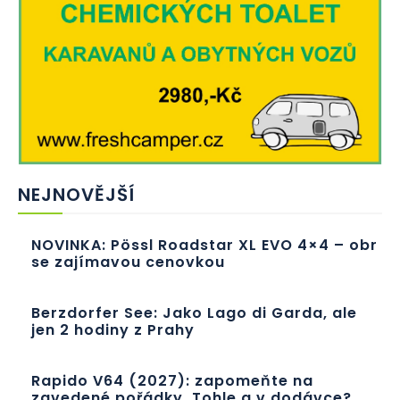
NEJNOVĚJŠÍ
NOVINKA: Pössl Roadstar XL EVO 4×4 – obr
se zajímavou cenovkou
Berzdorfer See: Jako Lago di Garda, ale
jen 2 hodiny z Prahy
Rapido V64 (2027): zapomeňte na
zavedené pořádky. Tohle a v dodávce?