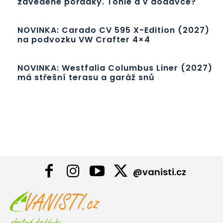
zavedené pořádky. Tohle a v dodávce?
NOVINKA: Carado CV 595 X-Edition (2027)
na podvozku VW Crafter 4×4
NOVINKA: Westfalia Columbus Liner (2027)
má střešní terasu a garáž snů
@vanisti.cz
obytné dodávky