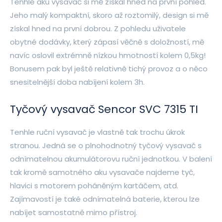
Tenhle aku vysavač si mě získal hned na první pohled.
Jeho malý kompaktní, skoro až roztomilý, design si mě
získal hned na první dobrou. Z pohledu uživatele
obytné dodávky, který zápasí věčně s doložností, mě
navíc oslovil extrémně nízkou hmotností kolem 0,5kg!
Bonusem pak byl ještě relativně tichý provoz a o něco
snesitelnější doba nabíjení kolem 3h.
Tyčový vysavač Sencor SVC 7315 TI
Tenhle ruční vysavač je vlastně tak trochu úkrok
stranou. Jedná se o plnohodnotný tyčový vysavač s
odnímatelnou akumulátorovu ruční jednotkou. V balení
tak kromě samotného aku vysavače najdeme tyč,
hlavici s motorem poháněným kartáčem, atd.
Zajímavostí je také odnímatelná baterie, kterou lze
nabíjet samostatně mimo přístroj.