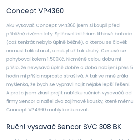
Concept VP4360
Aku vysavač Concept VP4360 jsem si koupil před
přibližně dvěma lety. Splňoval kritérium lithiové baterie
(což tenkrát nebylo úplně běžné), o kterou se člověk
nemusí tolik starat, a nebyl až tak drahý. Cenově se
pohyboval kolem 1.500Kč. Nicméně celou dobu mi
přišlo, že nevysává úplně dobře a doba nabíjení přes 5
hodin mi přišla naprosto strašlivá. A tak ve mně zrála
myšlenka, že bych se vypravil najít nějaké lepší řešení.
A proto jsem zkusil projít nabídku ručních vysavačů od
firmy Sencor a našel dva zajímavé kousky, které mému
Concept VP4360 mohly konkurovat.
Ruční vysavač Sencor SVC 308 BK