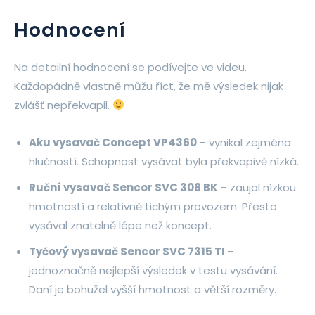
Hodnocení
Na detailní hodnocení se podívejte ve videu.
Každopádně vlastně můžu říct, že mě výsledek nijak
zvlášť nepřekvapil.
Aku vysavač Concept VP4360
– vynikal zejména
hlučností. Schopnost vysávat byla překvapivě nízká.
Ruční vysavač Sencor SVC 308 BK
– zaujal nízkou
hmotností a relativně tichým provozem. Přesto
vysával znatelně lépe než koncept.
Tyčový vysavač Sencor SVC 7315 TI
–
jednoznačně nejlepší výsledek v testu vysávání.
Daní je bohužel vyšší hmotnost a větší rozměry.