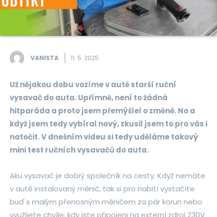
VANISTA
11. 5. 2025
Už nějakou dobu vozíme v autě starší ruční
vysavač do auta. Upřímně, není to žádná
hitparáda a proto jsem přemýšlel o změně. No a
když jsem tedy vybíral nový, zkusil jsem to pro vás i
natočit. V dnešním videu si tedy uděláme takový
mini test ručních vysavačů do auta.
Aku vysavač je dobrý společník na cesty. Když nemáte
v autě instalovaný měnič, tak si pro nabití vystačíte
buď s malým přenosným měničem za pár korun nebo
využijete chvíle, kdy jste připojeni na externí zdroj 230V