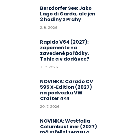
Berzdorfer See: Jako
Lago di Garda, ale jen
2 hodiny z Prahy
2. 8. 2026
Rapido V64 (2027):
zapomeňte na
zavedené pořádky.
Tohle a v dodávce?
31. 7. 2026
NOVINKA: Carado CV
595 X-Edition (2027)
na podvozku VW
Crafter 4×4
20. 7. 2026
NOVINKA: Westfalia
Columbus Liner (2027)
má střešní terasu a