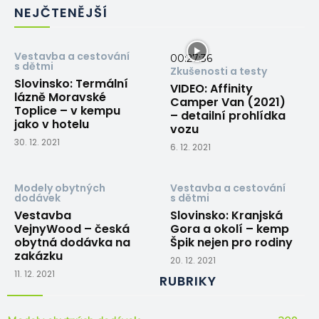
NEJČTENĚJŠÍ
Vestavba a cestování
00:27:36
s dětmi
Zkušenosti a testy
Slovinsko: Termální
VIDEO: Affinity
lázně Moravské
Camper Van (2021)
Toplice – v kempu
– detailní prohlídka
jako v hotelu
vozu
30. 12. 2021
6. 12. 2021
Modely obytných
Vestavba a cestování
dodávek
s dětmi
Vestavba
Slovinsko: Kranjská
VejnyWood – česká
Gora a okolí – kemp
obytná dodávka na
Špik nejen pro rodiny
zakázku
20. 12. 2021
11. 12. 2021
RUBRIKY