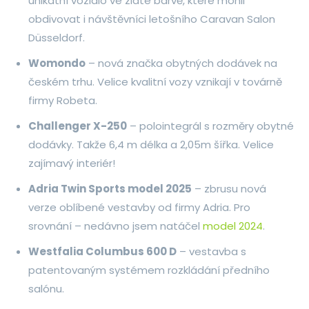
unikátní vozidlo ve zlaté barvě, které mohli
obdivovat i návštěvníci letošního Caravan Salon
Düsseldorf.
Womondo
– nová značka obytných dodávek na
českém trhu. Velice kvalitní vozy vznikají v továrně
firmy Robeta.
Challenger X-250
– polointegrál s rozměry obytné
dodávky. Takže 6,4 m délka a 2,05m šířka. Velice
zajímavý interiér!
Adria Twin Sports model 2025
– zbrusu nová
verze oblíbené vestavby od firmy Adria. Pro
srovnání – nedávno jsem natáčel
model 2024
.
Westfalia Columbus 600 D
– vestavba s
patentovaným systémem rozkládání předního
salónu.