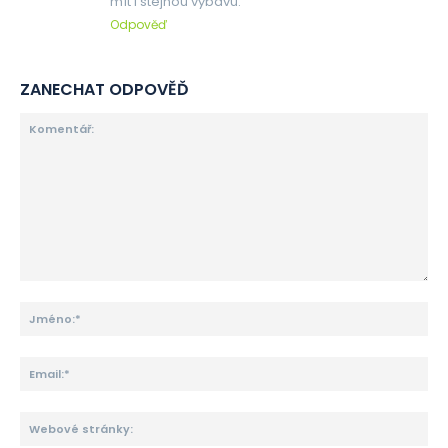
mít i stejnou výbavu.
Odpověď
ZANECHAT ODPOVĚĎ
Komentář:
Jm
Ema
We
str