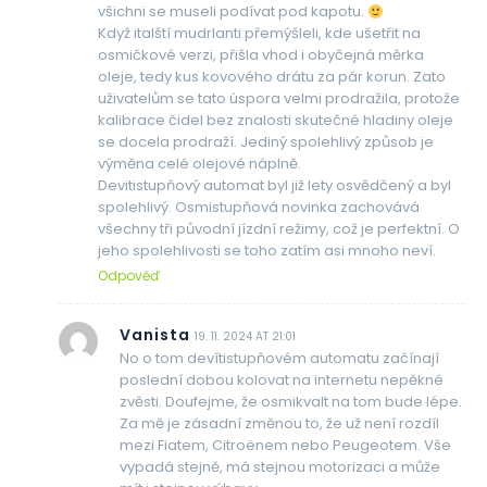
všichni se museli podívat pod kapotu.
Když italští mudrlanti přemýšleli, kde ušetřit na
osmičkové verzi, přišla vhod i obyčejná měrka
oleje, tedy kus kovového drátu za pár korun. Zato
uživatelům se tato úspora velmi prodražila, protože
kalibrace čidel bez znalosti skutečné hladiny oleje
se docela prodraží. Jediný spolehlivý způsob je
výměna celé olejové náplně.
Devitistupňový automat byl již lety osvědčený a byl
spolehlivý. Osmistupňová novinka zachovává
všechny tři původní jízdní režimy, což je perfektní. O
jeho spolehlivosti se toho zatím asi mnoho neví.
Odpověď
Vanista
19. 11. 2024 AT 21:01
No o tom devítistupňovém automatu začínají
poslední dobou kolovat na internetu nepěkné
zvěsti. Doufejme, že osmikvalt na tom bude lépe.
Za mě je zásadní změnou to, že už není rozdíl
mezi Fiatem, Citroënem nebo Peugeotem. Vše
vypadá stejně, má stejnou motorizaci a může