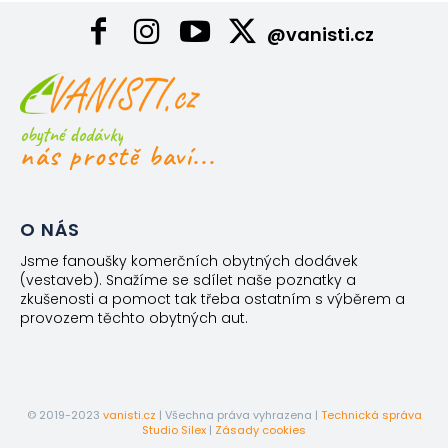
@vanisti.cz
obytné dodávky
nás prostě baví...
O NÁS
Jsme fanoušky komerčních obytných dodávek
(vestaveb). Snažíme se sdílet naše poznatky a
zkušenosti a pomoct tak třeba ostatním s výběrem a
provozem těchto obytných aut.
© 2019-2023
vanisti.cz
| Všechna práva vyhrazena |
Technická správa
Studio Silex
|
Zásady cookies