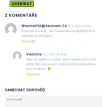
ODEBÍRAT
2 KOMENTÁŘE
Wannalife@seznam.cz
15. 3. 2022 AT 8:00
Podcast ocenuji , ale hudba ala receptář prima
nápadů je drásající.
Odpověď
Vanista
15. 3. 2022 AT 22:29
Díky za zpětnou vazbu. Jako nejste první, kdo
tohle říká. Asi se pro další sezónu zamyslíme
nad změnou.
Odpověď
ZANECHAT ODPOVĚĎ