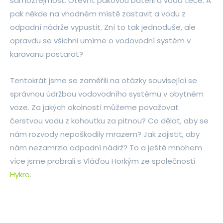
samozřejmost. Otevřít pákovou baterii a voda teče. A
pak někde na vhodném místě zastavit a vodu z
odpadní nádrže vypustit. Zní to tak jednoduše, ale
opravdu se všichni umíme o vodovodní systém v
karavanu postarat?
Tentokrát jsme se zaměřili na otázky související se
správnou údržbou vodovodního systému v obytném
voze. Za jakých okolností můžeme považovat
čerstvou vodu z kohoutku za pitnou? Co dělat, aby se
nám rozvody nepoškodily mrazem? Jak zajistit, aby
nám nezamrzla odpadní nádrž? To a ještě mnohem
více jsme probrali s Vláďou Horkým ze společnosti
Hykro
.