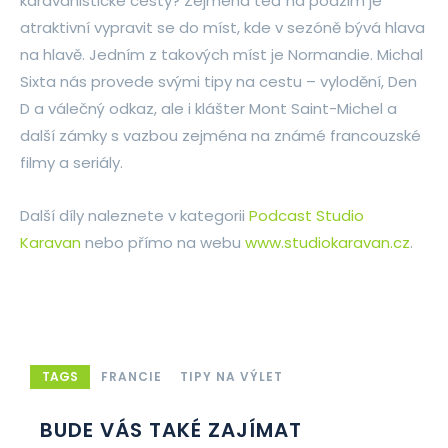
karavanistické cesty? Zejména teď na podzim je
atraktivní vypravit se do míst, kde v sezóně bývá hlava
na hlavě. Jedním z takových míst je Normandie. Michal
Sixta nás provede svými tipy na cestu – vylodění, Den
D a válečný odkaz, ale i klášter Mont Saint-Michel a
další zámky s vazbou zejména na známé francouzské
filmy a seriály.
Další díly naleznete v kategorii
Podcast Studio
Karavan
nebo přímo na webu
www.studiokaravan.cz
.
TAGS
FRANCIE
TIPY NA VÝLET
BUDE VÁS TAKÉ ZAJÍMAT