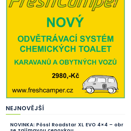
NEJNOVĚJŠÍ
NOVINKA: Pössl Roadstar XL EVO 4×4 – obr
se zajímavou cenovkou