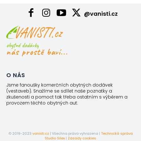
@vanisti.cz
obytné dodávky
nás prostě baví...
O NÁS
Jsme fanoušky komerčních obytných dodávek
(vestaveb). Snažíme se sdílet naše poznatky a
zkušenosti a pomoct tak třeba ostatním s výběrem a
provozem těchto obytných aut.
© 2019-2023
vanisti.cz
| Všechna práva vyhrazena |
Technická správa
Studio Silex
|
Zásady cookies