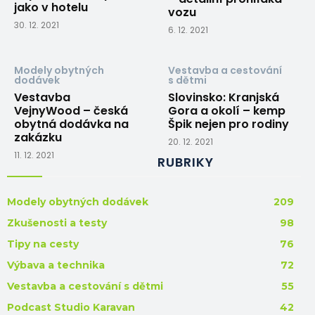
jako v hotelu
vozu
30. 12. 2021
6. 12. 2021
Modely obytných
Vestavba a cestování
dodávek
s dětmi
Vestavba
Slovinsko: Kranjská
VejnyWood – česká
Gora a okolí – kemp
obytná dodávka na
Špik nejen pro rodiny
zakázku
20. 12. 2021
11. 12. 2021
RUBRIKY
Modely obytných dodávek
209
Zkušenosti a testy
98
Tipy na cesty
76
Výbava a technika
72
Vestavba a cestování s dětmi
55
Podcast Studio Karavan
42