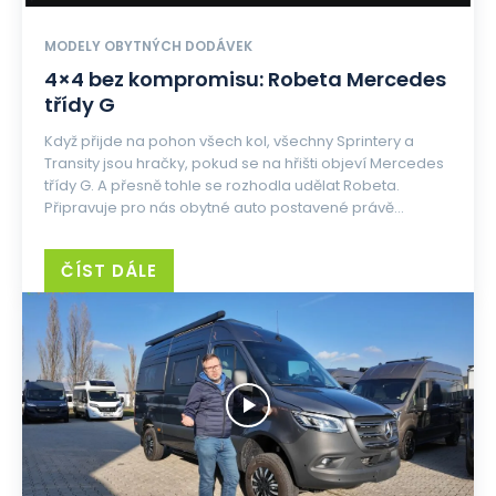
MODELY OBYTNÝCH DODÁVEK
4×4 bez kompromisu: Robeta Mercedes
třídy G
Když přijde na pohon všech kol, všechny Sprintery a
Transity jsou hračky, pokud se na hřišti objeví Mercedes
třídy G. A přesně tohle se rozhodla udělat Robeta.
Připravuje pro nás obytné auto postavené právě...
ČÍST DÁLE