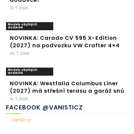
31. 7. 2026
Modely obytných
dodávek
NOVINKA: Carado CV 595 X-Edition
(2027) na podvozku VW Crafter 4×4
20. 7. 2026
Modely obytných
dodávek
NOVINKA: Westfalia Columbus Liner
(2027) má střešní terasu a garáž snů
14. 7. 2026
FACEBOOK @VANISTICZ
Vanisti.cz