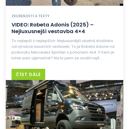
ZKUŠENOSTI A TESTY
VIDEO: Robeta Adonis (2025) –
Nejluxusnejší vestavba 4×4
To nejlepší z nejlepších. Nejluxusnější obytná dodávka
od výrobce luxusních vestaveb. To je Robeta Adonis na
podvozku Mercedes Sprinter s pohonem 4x4. V čem je
tohle auto výjimečné? Na to jsem se snažil najít...
ČÍST DÁLE