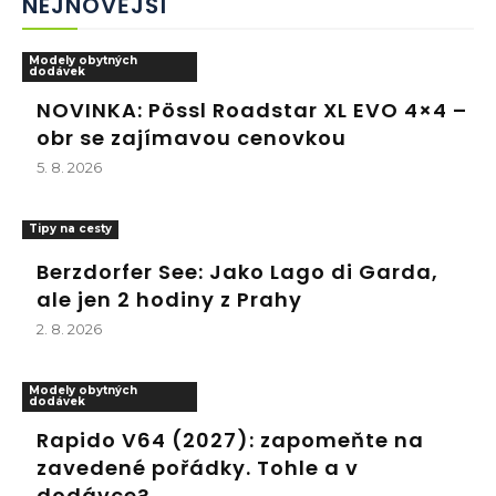
NEJNOVĚJŠÍ
Modely obytných
dodávek
NOVINKA: Pössl Roadstar XL EVO 4×4 –
obr se zajímavou cenovkou
5. 8. 2026
Tipy na cesty
Berzdorfer See: Jako Lago di Garda,
ale jen 2 hodiny z Prahy
2. 8. 2026
Modely obytných
dodávek
Rapido V64 (2027): zapomeňte na
zavedené pořádky. Tohle a v
dodávce?