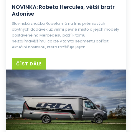
NOVINKA: Robeta Hercules, větší bratr
Adonise
Slovinská značka Robeta má na trhu prémiových
obytných dodávek už velmi pevné místo a jejich modely
postavené na Mercedesu patří k tomu
nejzajímavějšímu, co lze v tomto segmentu pořídit.
Aktuální novinkou, která rozšiřuje jejich...
ČÍST DÁLE