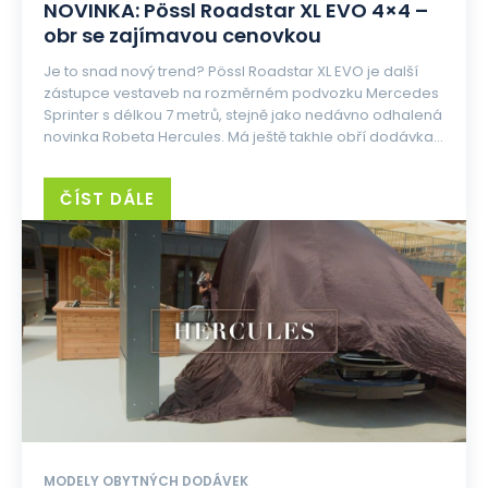
NOVINKA: Pössl Roadstar XL EVO 4×4 –
obr se zajímavou cenovkou
Je to snad nový trend? Pössl Roadstar XL EVO je další
zástupce vestaveb na rozměrném podvozku Mercedes
Sprinter s délkou 7 metrů, stejně jako nedávno odhalená
novinka Robeta Hercules. Má ještě takhle obří dodávka...
ČÍST DÁLE
MODELY OBYTNÝCH DODÁVEK