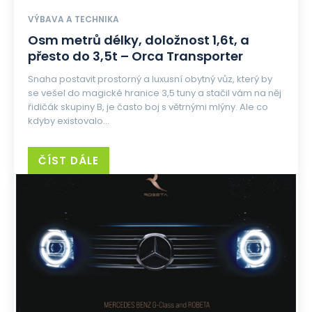
VÝBAVA A TECHNIKA
Osm metrů délky, doložnost 1,6t, a
přesto do 3,5t – Orca Transporter
Snaha postavit prostorný a luxusní obytný vůz, který by
se vešel do magické hranice 3,5 tuny a stačil vám na něj
řidičák skupiny B, je často boj s větrnými mlýny. Ale co
kdyby existovalo...
ČÍST DÁLE