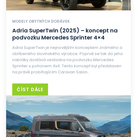
MODELY OBYTNÝCH DODÁVEK
Adria SuperTwin (2025) – koncept na
podvozku Mercedes Sprinter 4×4
Adria SuperTwin je nejnovějším konceptem známého a
oblíbeného slovinského výrobce. Poprvé se tak do jeho
nabídky dostává vestavba na podvozku Mercedes
Sprinter s pohonem 4x4. Tento koncept byl představen
na právě probíhajícím Caravan Salon...
ČÍST DÁLE