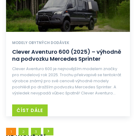
MODELY OBYTNÝCH DODÁVEK
Clever Aventuro 600 (2025) – výhodně
na podvozku Mercedes Sprinter
Clever Aventuro 600 je nejnovějším modelem značky
pro modelový rok 2025. Trochu překvapivě se tentokrát
výrobce známý pro své cenově výhodné modely
poohlédl po dražším podvozku Mercedes Sprinter. A
výsledek nevypadá vůbec špatně! Clever Aventuro...
ČÍST DÁLE
1
2
3