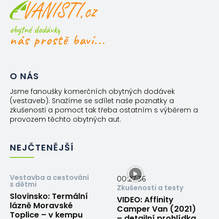
obytné dodávky
nás prostě baví...
O NÁS
Jsme fanoušky komerčních obytných dodávek
(vestaveb). Snažíme se sdílet naše poznatky a
zkušenosti a pomoct tak třeba ostatním s výběrem a
provozem těchto obytných aut.
NEJČTENĚJŠÍ
Vestavba a cestování
00:27:36
s dětmi
Zkušenosti a testy
Slovinsko: Termální
VIDEO: Affinity
lázně Moravské
Camper Van (2021)
Toplice – v kempu
– detailní prohlídka