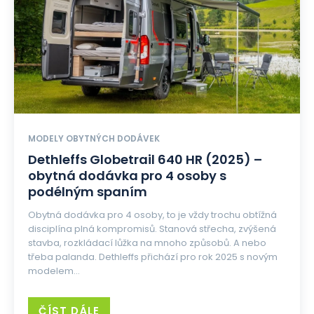
MODELY OBYTNÝCH DODÁVEK
Dethleffs Globetrail 640 HR (2025) –
obytná dodávka pro 4 osoby s
podélným spaním
Obytná dodávka pro 4 osoby, to je vždy trochu obtížná
disciplína plná kompromisů. Stanová střecha, zvýšená
stavba, rozkládací lůžka na mnoho způsobů. A nebo
třeba palanda. Dethleffs přichází pro rok 2025 s novým
modelem...
ČÍST DÁLE