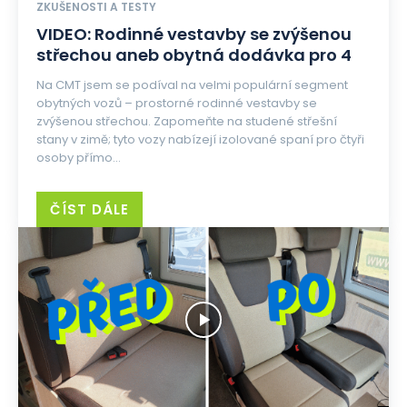
ZKUŠENOSTI A TESTY
VIDEO: Rodinné vestavby se zvýšenou
střechou aneb obytná dodávka pro 4
Na CMT jsem se podíval na velmi populární segment
obytných vozů – prostorné rodinné vestavby se
zvýšenou střechou. Zapomeňte na studené střešní
stany v zimě; tyto vozy nabízejí izolované spaní pro čtyři
osoby přímo...
ČÍST DÁLE