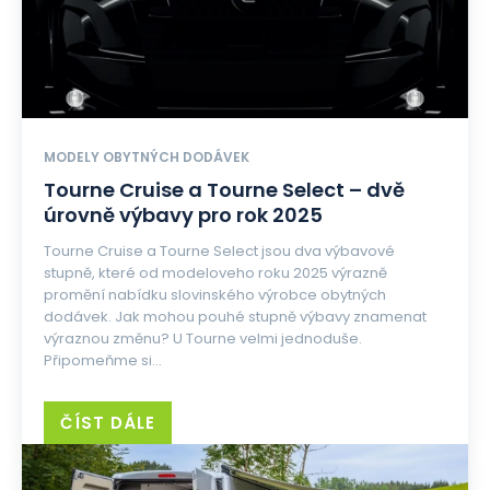
MODELY OBYTNÝCH DODÁVEK
Tourne Cruise a Tourne Select – dvě
úrovně výbavy pro rok 2025
Tourne Cruise a Tourne Select jsou dva výbavové
stupně, které od modeloveho roku 2025 výrazně
promění nabídku slovinského výrobce obytných
dodávek. Jak mohou pouhé stupně výbavy znamenat
výraznou změnu? U Tourne velmi jednoduše.
Připomeňme si...
ČÍST DÁLE