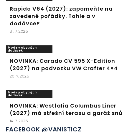
Rapido V64 (2027): zapomeňte na
zavedené pořádky. Tohle a v
dodávce?
31. 7. 2026
Modely obytných
dodávek
NOVINKA: Carado CV 595 X-Edition
(2027) na podvozku VW Crafter 4×4
20. 7. 2026
Modely obytných
dodávek
NOVINKA: Westfalia Columbus Liner
(2027) má střešní terasu a garáž snů
14. 7. 2026
FACEBOOK @VANISTICZ