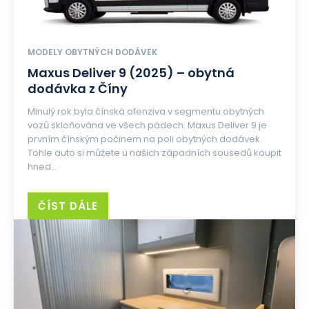
MODELY OBYTNÝCH DODÁVEK
Maxus Deliver 9 (2025) – obytná
dodávka z Číny
Minulý rok byla čínská ofenziva v segmentu obytných
vozů skloňována ve všech pádech. Maxus Deliver 9 je
prvním čínským počinem na poli obytných dodávek.
Tohle auto si můžete u našich západních sousedů koupit
hned...
ČÍST DÁLE