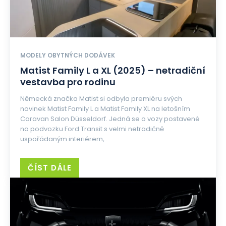
MODELY OBYTNÝCH DODÁVEK
Matist Family L a XL (2025) – netradiční
vestavba pro rodinu
Německá značka Matist si odbyla premiéru svých
novinek Matist Family L a Matist Family XL na letošním
Caravan Salon Düsseldorf. Jedná se o vozy postavené
na podvozku Ford Transit s velmi netradičně
uspořádaným interiérem,...
ČÍST DÁLE