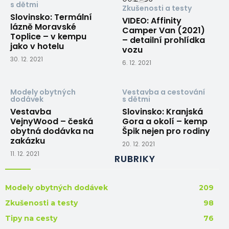
s dětmi
Zkušenosti a testy
Slovinsko: Termální
VIDEO: Affinity
lázně Moravské
Camper Van (2021)
Toplice – v kempu
– detailní prohlídka
jako v hotelu
vozu
30. 12. 2021
6. 12. 2021
Modely obytných
Vestavba a cestování
dodávek
s dětmi
Vestavba
Slovinsko: Kranjská
VejnyWood – česká
Gora a okolí – kemp
obytná dodávka na
Špik nejen pro rodiny
zakázku
20. 12. 2021
11. 12. 2021
RUBRIKY
Modely obytných dodávek
209
Zkušenosti a testy
98
Tipy na cesty
76