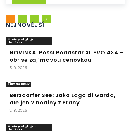
1
2
3
NEJNOVĚJŠÍ
Modely obytných
dodávek
NOVINKA: Pössl Roadstar XL EVO 4×4 –
obr se zajímavou cenovkou
5. 8. 2026
Tipy na cesty
Berzdorfer See: Jako Lago di Garda,
ale jen 2 hodiny z Prahy
2. 8. 2026
Modely obytných
dodávek