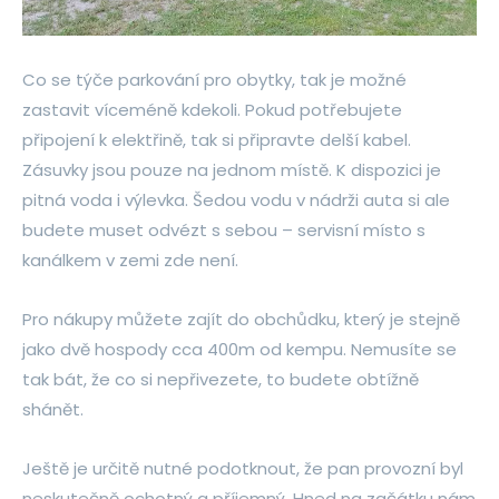
Co se týče parkování pro obytky, tak je možné
zastavit víceméně kdekoli. Pokud potřebujete
připojení k elektřině, tak si připravte delší kabel.
Zásuvky jsou pouze na jednom místě. K dispozici je
pitná voda i výlevka. Šedou vodu v nádrži auta si ale
budete muset odvézt s sebou – servisní místo s
kanálkem v zemi zde není.
Pro nákupy můžete zajít do obchůdku, který je stejně
jako dvě hospody cca 400m od kempu. Nemusíte se
tak bát, že co si nepřivezete, to budete obtížně
shánět.
Ještě je určitě nutné podotknout, že pan provozní byl
neskutečně ochotný a příjemný. Hned na začátku nám