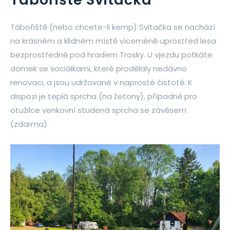
Tábořiště (nebo chcete-li kemp) Svitačka se nachází
na krásném a klidném místě víceméně uprostřed lesa
bezprostředně pod hradem Trosky. U vjezdu potkáte
domek se sociálkami, které prodělaly nedávno
renovaci, a jsou udržované v naprosté čistotě. K
dispozi je teplá sprcha (na žetony), případně pro
otužilce venkovní studená sprcha se závěsem
(zdarma).