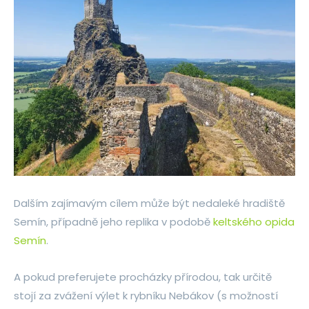
Dalším zajímavým cílem může být nedaleké hradiště
Semín, případně jeho replika v podobě
keltského opida
Semín
.
A pokud preferujete procházky přírodou, tak určitě
stojí za zvážení výlet k rybníku Nebákov (s možností