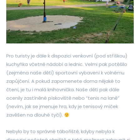
Pro turisty je dále k dispozici venkovní (pod stříškou)
kuchyňka včetně nádobí a lednic. Velmi pak potěšilo
(zejména naše děti) sportovní vybavení k volnému
zapůjčení. A pokud zapomenete doma nějaké to
čtení, je tu i malá knihovnička. Naše děti pak dále
ocenily zastíněné pískoviště nebo “tenis na laně”
(nevím, jak se jmenuje hra, kdy je tenisový míček
zavěšen na dlouhé tyči).
Nebylo by to správné tábořiště, kdyby nebyla k
dispozici početná ohniště a také možnost zakoupit si