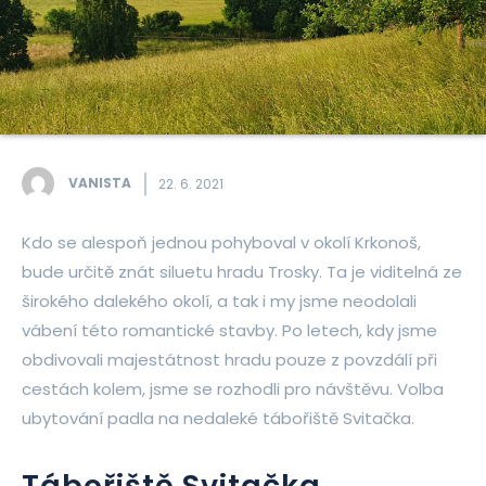
VANISTA
22. 6. 2021
Kdo se alespoň jednou pohyboval v okolí Krkonoš,
bude určitě znát siluetu hradu Trosky. Ta je viditelná ze
širokého dalekého okolí, a tak i my jsme neodolali
vábení této romantické stavby. Po letech, kdy jsme
obdivovali majestátnost hradu pouze z povzdálí při
cestách kolem, jsme se rozhodli pro návštěvu. Volba
ubytování padla na nedaleké tábořiště Svitačka.
Tábořiště Svitačka