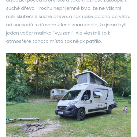
suché dřevo. Trochu nepříjemné bylo, že ne všichni
měli skutečně suché dřevo, a tak naše poloha po větru
od sousedů s dřevem z lesa znamenala, že jsme byli
jeden večer malinko “vyuzeni”. Ale vlastně to k
atmosféře tohoto místa tak nějak patřilo.