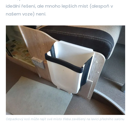
ideální řešení, ale mnoho lepších míst (alespoň v
našem voze) není.
Odpadkový koš může najít své místo třeba zavěšený na lavici předního salónu