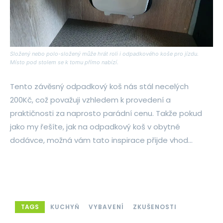
Složený nebo polo-složený může hrát roli i odpadkového koše pro jízdu.
Místo pod stolem se k tomu přímo nabízí.
Tento závěsný odpadkový koš nás stál necelých
200Kč, což považuji vzhledem k provedení a
praktičnosti za naprosto parádní cenu. Takže pokud
jako my řešíte, jak na odpadkový koš v obytné
dodávce, možná vám tato inspirace přijde vhod…
TAGS
KUCHYŇ
VYBAVENÍ
ZKUŠENOSTI