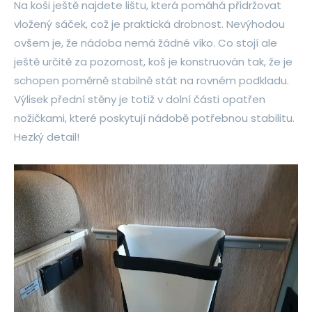
Na koši ještě najdete lištu, která pomáhá přidržovat
vložený sáček, což je praktická drobnost. Nevýhodou
ovšem je, že nádoba nemá žádné víko. Co stojí ale
ještě určitě za pozornost, koš je konstruován tak, že je
schopen poměrně stabilně stát na rovném podkladu.
Výlisek přední stěny je totiž v dolní části opatřen
nožičkami, které poskytují nádobě potřebnou stabilitu.
Hezký detail!