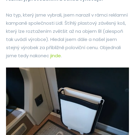
Na typ, který jsme vybrali, jsem narazil v rámci reklamní
kampaně společnosti Lidl. Štíhlý plastový závěsný koš,
který lze roztažením zvětšit až na objem 8l (alespoň
tak uvádí výrobce). Hledal jsem dále a našel jsem
stejný výrobek za přibližně poloviční cenu. Objednali
jsme tedy nakonec
jinde
.