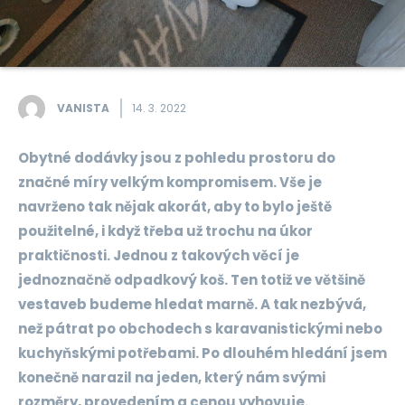
VANISTA
14. 3. 2022
Obytné dodávky jsou z pohledu prostoru do
značné míry velkým kompromisem. Vše je
navrženo tak nějak akorát, aby to bylo ještě
použitelné, i když třeba už trochu na úkor
praktičnosti. Jednou z takových věcí je
jednoznačně odpadkový koš. Ten totiž ve většině
vestaveb budeme hledat marně. A tak nezbývá,
než pátrat po obchodech s karavanistickými nebo
kuchyňskými potřebami. Po dlouhém hledání jsem
konečně narazil na jeden, který nám svými
rozměry, provedením a cenou vyhovuje.