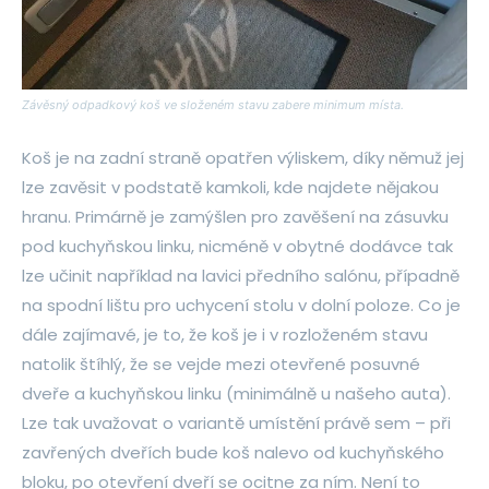
Závěsný odpadkový koš ve složeném stavu zabere minimum místa.
Koš je na zadní straně opatřen výliskem, díky němuž jej
lze zavěsit v podstatě kamkoli, kde najdete nějakou
hranu. Primárně je zamýšlen pro zavěšení na zásuvku
pod kuchyňskou linku, nicméně v obytné dodávce tak
lze učinit například na lavici předního salónu, případně
na spodní lištu pro uchycení stolu v dolní poloze. Co je
dále zajímavé, je to, že koš je i v rozloženém stavu
natolik štíhlý, že se vejde mezi otevřené posuvné
dveře a kuchyňskou linku (minimálně u našeho auta).
Lze tak uvažovat o variantě umístění právě sem – při
zavřených dveřích bude koš nalevo od kuchyňského
bloku, po otevření dveří se ocitne za ním. Není to