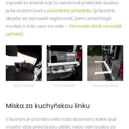
Vypadá to krásně a je to extrémně praktické! Soubor
je ke stažení buď u
původního příspěvku
(případně,
abyste se nemuseli registrovat, jsem umístil kopii
modelu k tisku sem na web –
3d model držák na sušák
Leifheit
).
Detail úchytu
Zavřený sušák
Rozložený sušák
Miska za kuchyňskou linku
V kuchyni je potřeba celá řada drobností, které buď
musíte vždy před jízdou uklidit, nebo vám budou za