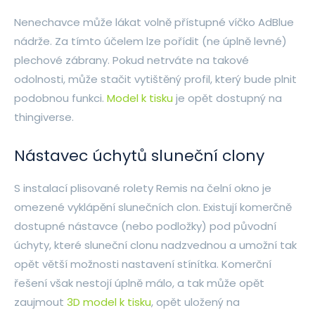
Nenechavce může lákat volně přístupné víčko AdBlue
nádrže. Za tímto účelem lze pořídit (ne úplně levné)
plechové zábrany. Pokud netrváte na takové
odolnosti, může stačit vytištěný profil, který bude plnit
podobnou funkci.
Model k tisku
je opět dostupný na
thingiverse.
Nástavec úchytů sluneční clony
S instalací plisované rolety Remis na čelní okno je
omezené vyklápění slunečních clon. Existují komerčně
dostupné nástavce (nebo podložky) pod původní
úchyty, které sluneční clonu nadzvednou a umožní tak
opět větší možnosti nastavení stínítka. Komerční
řešení však nestojí úplně málo, a tak může opět
zaujmout
3D model k tisku
, opět uložený na