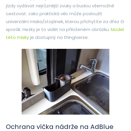
jízdy vydávat nejrůznější zvuky a budou všemožně
cestovat. Jako praktická věc může posloužit
univerzální miska/stojánek, kterou přichytíte za dřez či
sporák. Hezky je to vidět na přiloženém obrázku.
Model
této misky
je dostupný na thingiverse.
Ochrana víčka nádrže na AdBlue