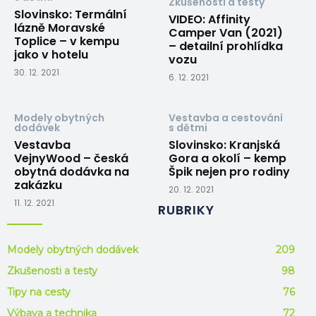
Zkušenosti a testy
Slovinsko: Termální
VIDEO: Affinity
lázně Moravské
Camper Van (2021)
Toplice – v kempu
– detailní prohlídka
jako v hotelu
vozu
30. 12. 2021
6. 12. 2021
Modely obytných
Vestavba a cestování
dodávek
s dětmi
Vestavba
Slovinsko: Kranjská
VejnyWood – česká
Gora a okolí – kemp
obytná dodávka na
Špik nejen pro rodiny
zakázku
20. 12. 2021
11. 12. 2021
RUBRIKY
Modely obytných dodávek
209
Zkušenosti a testy
98
Tipy na cesty
76
Výbava a technika
72