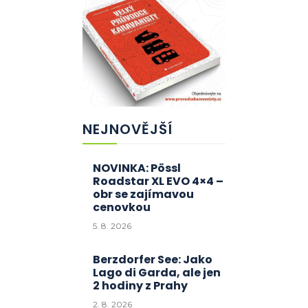
NEJNOVĚJŠÍ
NOVINKA: Pössl
Roadstar XL EVO 4×4 –
obr se zajímavou
cenovkou
5. 8. 2026
Berzdorfer See: Jako
Lago di Garda, ale jen
2 hodiny z Prahy
2. 8. 2026