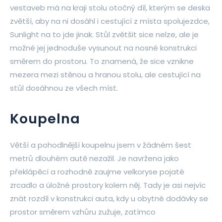
vestaveb má na kraji stolu otočný díl, kterým se deska
zvětší, aby na ni dosáhl i cestující z místa spolujezdce,
Sunlight na to jde jinak. Stůl zvětšit sice nelze, ale je
možné jej jednoduše vysunout na nosné konstrukci
směrem do prostoru. To znamená, že sice vznikne
mezera mezi stěnou a hranou stolu, ale cestující na
stůl dosáhnou ze všech míst.
Koupelna
Větší a pohodlnější koupelnu jsem v žádném šest
metrů dlouhém autě nezažil. Je navržena jako
překlápěcí a rozhodně zaujme velkoryse pojaté
zrcadlo a úložné prostory kolem něj. Tady je asi nejvíc
znát rozdíl v konstrukci auta, kdy u obytné dodávky se
prostor směrem vzhůru zužuje, zatímco