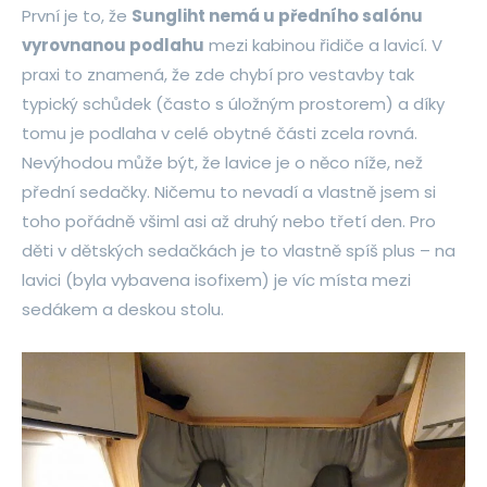
První je to, že
Sungliht nemá u předního salónu
vyrovnanou podlahu
mezi kabinou řidiče a lavicí. V
praxi to znamená, že zde chybí pro vestavby tak
typický schůdek (často s úložným prostorem) a díky
tomu je podlaha v celé obytné části zcela rovná.
Nevýhodou může být, že lavice je o něco níže, než
přední sedačky. Ničemu to nevadí a vlastně jsem si
toho pořádně všiml asi až druhý nebo třetí den. Pro
děti v dětských sedačkách je to vlastně spíš plus – na
lavici (byla vybavena isofixem) je víc místa mezi
sedákem a deskou stolu.