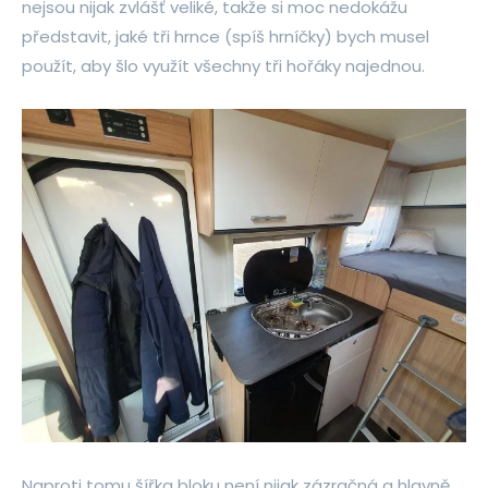
nejsou nijak zvlášť veliké, takže si moc nedokážu
představit, jaké tři hrnce (spíš hrníčky) bych musel
použít, aby šlo využít všechny tři hořáky najednou.
Naproti tomu šířka bloku není nijak zázračná a hlavně,