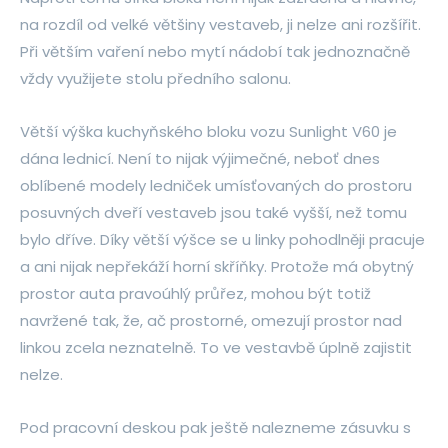
na rozdíl od velké většiny vestaveb, ji nelze ani rozšířit.
Při větším vaření nebo mytí nádobí tak jednoznačně
vždy využijete stolu předního salonu.
Větší výška kuchyňského bloku vozu Sunlight V60 je
dána lednicí. Není to nijak výjimečné, neboť dnes
oblíbené modely ledniček umísťovaných do prostoru
posuvných dveří vestaveb jsou také vyšší, než tomu
bylo dříve. Díky větší výšce se u linky pohodlněji pracuje
a ani nijak nepřekáží horní skříňky. Protože má obytný
prostor auta pravoúhlý průřez, mohou být totiž
navržené tak, že, ač prostorné, omezují prostor nad
linkou zcela neznatelně. To ve vestavbě úplně zajistit
nelze.
Pod pracovní deskou pak ještě nalezneme zásuvku s