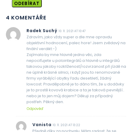
ODEBÍRAT
4 KOMENTÁŘE
Radek Suchý
10. 11. 2021 AT 10:47
Zdravím, jako vždy super a dle mne opravdu
objektivní hodnocení, palec hore! Jsem zvědavý na
finální verdikt:-)
Zajímala by mne hlavně jedna věc, zda
nepociťujete u polointegrálů a hlavně u integrálů
takovou jakoby rozklíženost/rozvrzanost při jízdě na
ne úplně krásné silnici, i když jsou to renomované
firmy vyrábějící obytky řadu desetiletí, žádný
lowcost. Pravděpobně je to dáno tím, že u dodávky
je to prostě kovová krabice a ta je taková pevnější..
nebo je to jen můj dojem? Děkuji za případný
postřeh. Pěkný den.
Odpověď
Vanista
10. 11. 2021 AT 13:22
Předně díky za pochvalu. Mám radost, že se