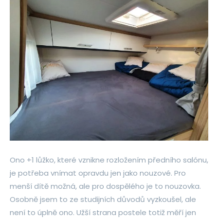
Ono +1 lůžko, které vznikne rozložením předního salónu,
je potřeba vnímat opravdu jen jako nouzové. Pro
menší dítě možná, ale pro dospělého je to nouzovka.
Osobně jsem to ze studijních důvodů vyzkoušel, ale
není to úplně ono. Užší strana postele totiž měří jen