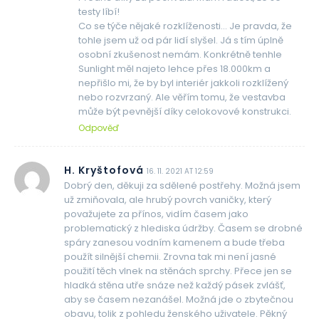
testy líbí!
Co se týče nějaké rozklíženosti… Je pravda, že
tohle jsem už od pár lidí slyšel. Já s tím úplně
osobní zkušenost nemám. Konkrétně tenhle
Sunlight měl najeto lehce přes 18.000km a
nepřišlo mi, že by byl interiér jakkoli rozklížený
nebo rozvrzaný. Ale věřím tomu, že vestavba
může být pevnější díky celokovové konstrukci.
Odpověď
H. Kryštofová
16. 11. 2021 AT 12:59
Dobrý den, děkuji za sdělené postřehy. Možná jsem
už zmiňovala, ale hrubý povrch vaničky, který
považujete za přínos, vidím časem jako
problematický z hlediska údržby. Časem se drobné
spáry zanesou vodním kamenem a bude třeba
použít silnější chemii. Zrovna tak mi není jasné
použití těch vlnek na stěnách sprchy. Přece jen se
hladká stěna utře snáze než každý pásek zvlášť,
aby se časem nezanášel. Možná jde o zbytečnou
obavu, tolik z pohledu ženského uživatele. Pěkný