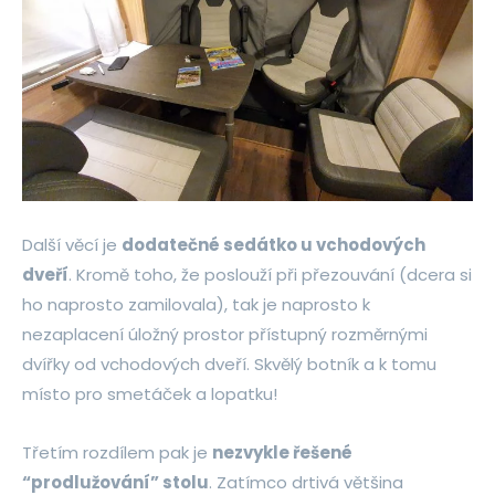
Další věcí je
dodatečné sedátko u vchodových
dveří
. Kromě toho, že poslouží při přezouvání (dcera si
ho naprosto zamilovala), tak je naprosto k
nezaplacení úložný prostor přístupný rozměrnými
dvířky od vchodových dveří. Skvělý botník a k tomu
místo pro smetáček a lopatku!
Třetím rozdílem pak je
nezvykle řešené
“prodlužování” stolu
. Zatímco drtivá většina