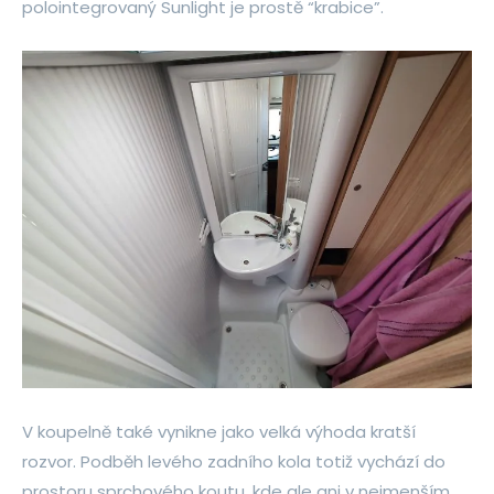
polointegrovaný Sunlight je prostě “krabice”.
V koupelně také vynikne jako velká výhoda kratší
rozvor. Podběh levého zadního kola totiž vychází do
prostoru sprchového koutu, kde ale ani v nejmenším