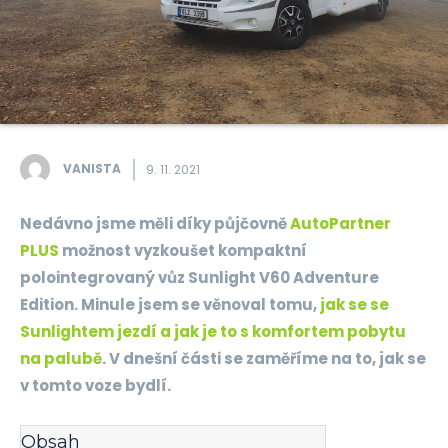
VANISTA
9. 11. 2021
Nedávno jsme měli díky půjčovně
AutoPartner
PLUS
možnost vyzkoušet kompaktní
polointegrovaný vůz Sunlight V60 Adventure
Edition. Minule jsem se věnoval tomu,
jak se se
Sunlightem jezdí a jak je to s komfortem pobytu
na palubě
. V dnešní části se zaměříme na to, jak se
v tomto voze bydlí.
Obsah