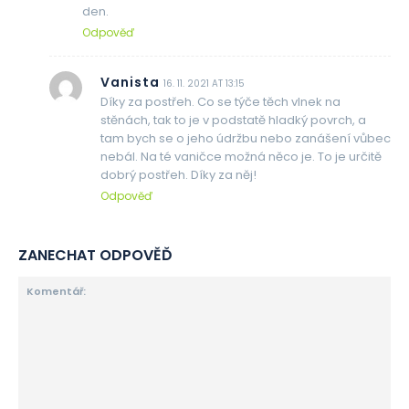
den.
Odpověď
Vanista
16. 11. 2021 AT 13:15
Díky za postřeh. Co se týče těch vlnek na
stěnách, tak to je v podstatě hladký povrch, a
tam bych se o jeho údržbu nebo zanášení vůbec
nebál. Na té vaničce možná něco je. To je určitě
dobrý postřeh. Díky za něj!
Odpověď
ZANECHAT ODPOVĚĎ