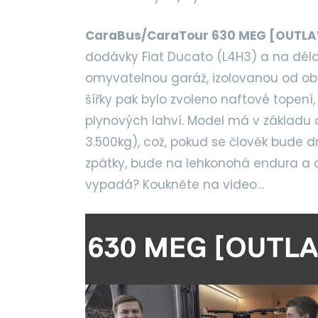
CaraBus/CaraTour 630 MEG [OUTL
dodávky Fiat Ducato (L4H3) a na délc
omyvatelnou garáž, izolovanou od ob
šířky pak bylo zvoleno naftové topení
plynových lahví. Model má v základu 
3.500kg), což, pokud se člověk bude d
zpátky, bude na lehkonohá endura a dv
vypadá? Koukněte na video…