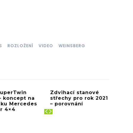
WhatsApp
Telegram
Email
S
ROZLOŽENÍ
VIDEO
WEINSBERG
SuperTwin
Zdvihací stanové
– koncept na
střechy pro rok 2021
ku Mercedes
– porovnání
er 4×4