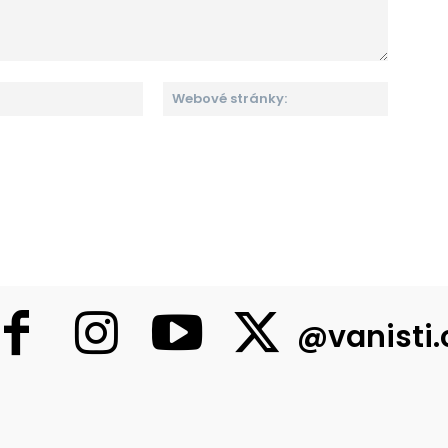
Email:*
Webové
stránky:
@vanisti.