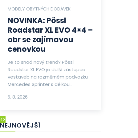
MODELY OBYTNÝCH DODÁVEK
NOVINKA: Pössl
Roadstar XL EVO 4×4 –
obr se zajímavou
cenovkou
Je to snad nový trend? Pössl
Roadstar XL EVO je další zástupce
vestaveb na rozměrném podvozku
Mercedes Sprinter s délkou...
5. 8. 2026
NEJNOVĚJŠÍ