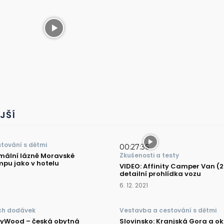
JŠÍ
tování s dětmi
00:27:36
rmální lázně Moravské
Zkušenosti a testy
mpu jako v hotelu
VIDEO: Affinity Camper Van (2
detailní prohlídka vozu
6. 12. 2021
ch dodávek
Vestavba a cestování s dětmi
nyWood – česká obytná
Slovinsko: Kranjská Gora a ok