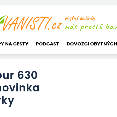
obytné dodávky
nás prostě baví
PY NA CESTY
PODCAST
DOVOZCI OBYTNÝCH
ur 630
novinka
vky