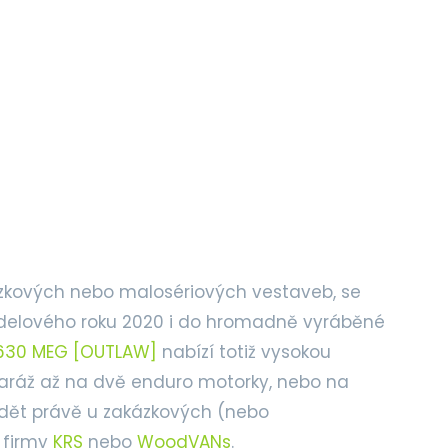
zkových nebo malosériových vestaveb, se
elového roku 2020 i do hromadně vyráběné
630 MEG [OUTLAW]
nabízí totiž vysokou
aráž až na dvě enduro motorky, nebo na
vidět právě u zakázkových (nebo
 firmy
KRS
nebo
WoodVANs
.