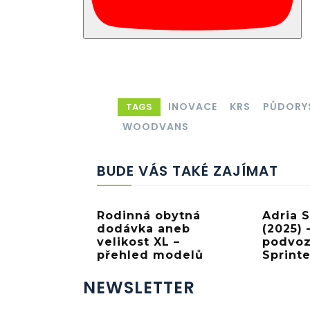
Facebook
X
Share
INOVACE
KRS
PŮDORY
TAGS
WOODVANS
BUDE VÁS TAKÉ ZAJÍMAT
Rodinná obytná
Adria 
dodávka aneb
(2025) 
velikost XL –
podvoz
přehled modelů
Sprint
NEWSLETTER