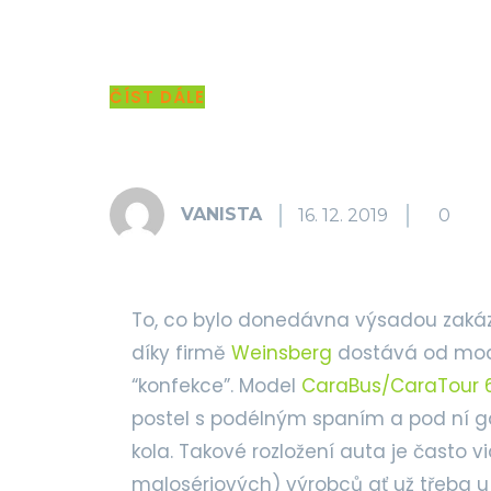
ČÍST DÁLE
Share
VANISTA
16. 12. 2019
0
To, co bylo donedávna výsadou zaká
díky firmě
Weinsberg
dostává od mod
“konfekce”. Model
CaraBus/CaraTour 
postel s podélným spaním a pod ní g
kola. Takové rozložení auta je často 
malosériových) výrobců ať už třeba u