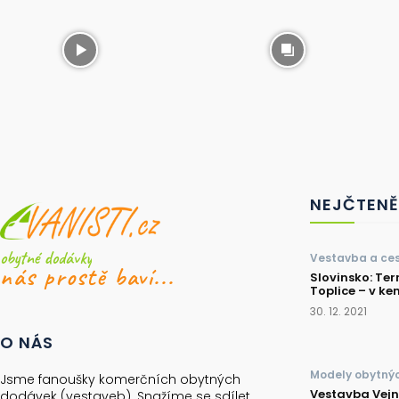
NEJČTENĚ
obytné dodávky
Vestavba a ces
nás prostě baví...
Slovinsko: Te
Toplice – v ke
30. 12. 2021
O NÁS
Modely obytný
Jsme fanoušky komerčních obytných
Vestavba Vej
dodávek (vestaveb). Snažíme se sdílet