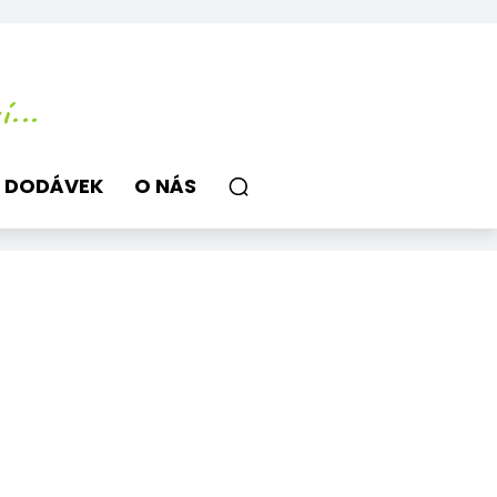
...
 DODÁVEK
O NÁS