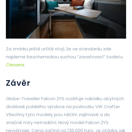
Za zmínku ještě určitě stojí, že ve standardu zde
najdeme bezchemickou suchou “zavařovací” toaletu
Clesana
.
Závěr
Globe-Traveller Falcon 2YS rozšiřuje nabídku obytných
dodávek polského výrobce na podvozku VW Crafter.
Všechny tyto modely jsou něčím zajímavé a do
značné míry netradiční. Nový model Falcon 2YS
nevyjímaje. Cena začíná na 130.000 Euro. Je otázka, jak