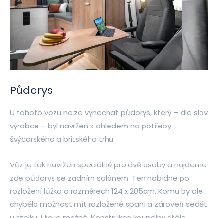
Půdorys
U tohoto vozu nelze vynechat půdorys, který – dle slov
výrobce – byl navržen s ohledem na potřeby
švýcarského a britského trhu.
Vůz je tak navržen speciálně pro dvě osoby a najdeme
zde půdorys se zadním salónem. Ten nabídne po
rozložení lůžko o rozměrech 124 x 205cm. Komu by ale
chyběla možnost mít rozložené spaní a zároveň sedět
u stolku, i to je možné. Konstrukce koupelny stále