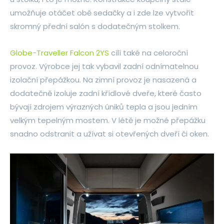
umožňuje otáčet obě sedačky a i zde lze vytvořit
skromný přední salón s dodatečným stolkem.
Globe-Traveller Falcon 2YS
cílí také na celoroční
provoz. Výrobce jej tak vybavil zadní odnímatelnou
izolační přepážkou. Na zimní provoz je nasazená a
dodatečně izoluje zadní křídlové dveře, které často
bývají zdrojem výrazných úniků tepla a jsou jedním
velkým tepelným mostem. V létě je možné přepážku
snadno odstranit a užívat si otevřených dveří či oken.