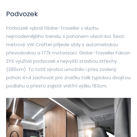
Podvozek
Podvozek vybral Globe-Traveller v duchu
nejmodernějšího trendu: s pohonem všech kol. Šesti
metrový VW Crafter přijede vždy s automatickou
převodovkou a 177k motorizací. Globe-Traveller Falcon
2YS využívá podvozek s nejvyšší stavbou střechy
(295cm). To totiž výrobci umožnilo i přes zvolený
pohon 4×4 zachovat pro značku tolik typickou dvojitou
podlahu a přesto zajistit vnitřní výšku 193cm.