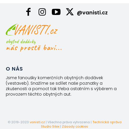
@vanisti.cz
obytné dodávky
nás prostě baví...
O NÁS
Jsme fanoušky komerčních obytných dodávek
(vestaveb). Snažíme se sdílet naše poznatky a
zkušenosti a pomoct tak třeba ostatním s výběrem a
provozem těchto obytných aut.
© 2019-2023
vanisti.cz
| Všechna práva vyhrazena |
Technická správa
Studio Silex
|
Zásady cookies