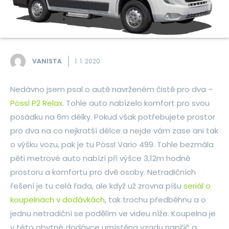
VANISTA
1. 1. 2020
Nedávno jsem psal o autě navrženém čistě pro dva –
Pössl P2 Relax
. Tohle auto nabízelo komfort pro svou
posádku na 6m délky. Pokud však potřebujete prostor
pro dva na co nejkratší délce a nejde vám zase ani tak
o výšku vozu, pak je tu Pössl Vario 499. Tohle bezmála
pěti metrové auto nabízí při výšce 3,12m hodně
prostoru a komfortu pro dvě osoby. Netradičních
řešení je tu celá řada, ale když už zrovna píšu
seriál o
koupelnách v dodávkách
, tak trochu předběhnu a o
jednu netradiční se podělím ve videu níže. Koupelna je
v této obytné dodávce umístěna vzadu napříč a