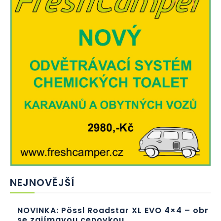
NEJNOVĚJŠÍ
NOVINKA: Pössl Roadstar XL EVO 4×4 – obr
se zajímavou cenovkou