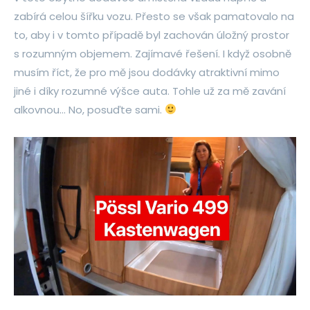
zabírá celou šířku vozu. Přesto se však pamatovalo na
to, aby i v tomto případě byl zachován úložný prostor
s rozumným objemem. Zajímavé řešení. I když osobně
musím říct, že pro mě jsou dodávky atraktivní mimo
jiné i díky rozumné výšce auta. Tohle už za mě zavání
alkovnou… No, posuďte sami.