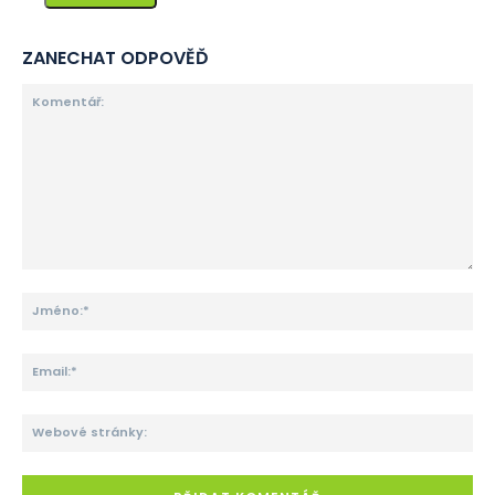
ZANECHAT ODPOVĚĎ
Komentář:
Jm
Ema
We
str