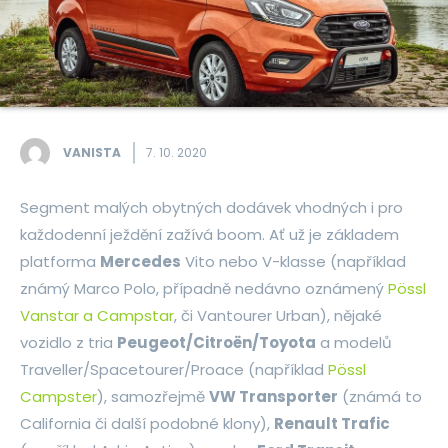
VANISTA
7. 10. 2020
Segment malých obytných dodávek vhodných i pro
každodenní ježdění zažívá boom. Ať už je základem
platforma
Mercedes
Vito nebo V-klasse (například
známý Marco Polo, případně nedávno oznámený
Pössl
Vanstar a Campstar
, či Vantourer Urban), nějaké
vozidlo z tria
Peugeot/Citroën/Toyota
a modelů
Traveller/Spacetourer/Proace (například
Pössl
Campster
), samozřejmě
VW Transporter
(známá to
California či další podobné klony),
Renault Trafic