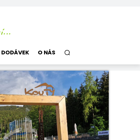
...
 DODÁVEK
O NÁS