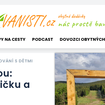
obytné dodávky
nás prostě baví
PY NA CESTY
PODCAST
DOVOZCI OBYTNÝCH
OVÁNÍ S DĚTMI
ou:
bičku a