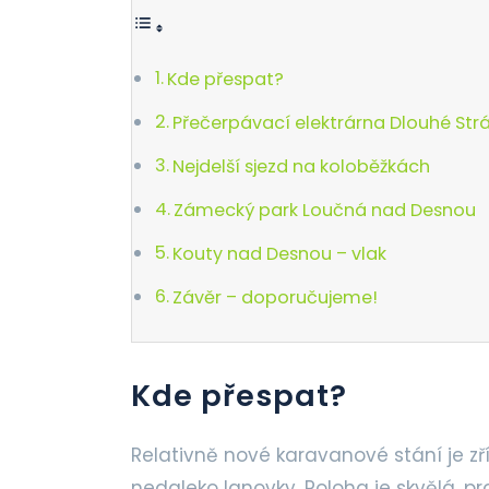
Kde přespat?
Přečerpávací elektrárna Dlouhé Str
Nejdelší sjezd na koloběžkách
Zámecký park Loučná nad Desnou
Kouty nad Desnou – vlak
Závěr – doporučujeme!
Kde přespat?
Relativně nové karavanové stání je zř
nedaleko lanovky. Poloha je skvělá, pro