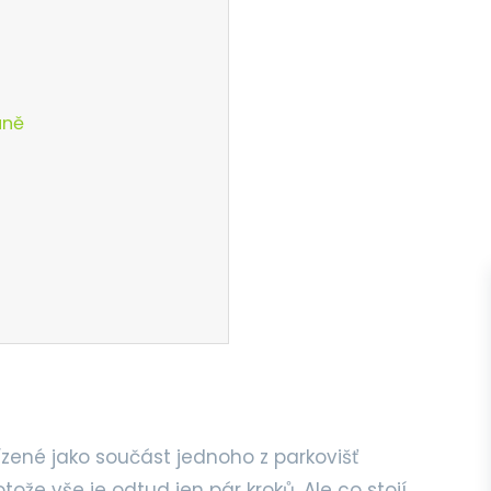
áně
ízené jako součást jednoho z parkovišť
tože vše je odtud jen pár kroků. Ale co stojí