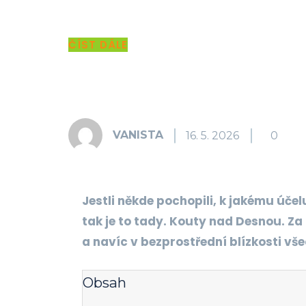
ČÍST DÁLE
Share
VANISTA
16. 5. 2026
0
Jestli někde pochopili, k jakému úče
tak je to tady. Kouty nad Desnou. Za 
a navíc v bezprostřední blízkosti vš
Obsah