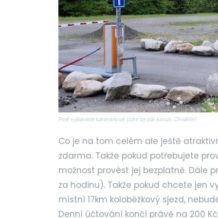
Plně vybavené karavanové stání za pár korun. Chválím!
Co je na tom celém ale ještě atraktivn
zdarma. Takže pokud potřebujete prov
možnost provést jej bezplatně. Dále 
za hodinu). Takže pokud chcete jen v
místní 17km koloběžkový sjezd, nebud
Denní účtování končí právě na 200 Kč.