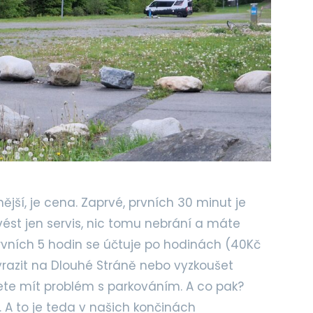
ější, je cena. Zaprvé, prvních 30 minut je
ést jen servis, nic tomu nebrání a máte
prvních 5 hodin se účtuje po hodinách (40Kč
yrazit na Dlouhé Stráně nebo vyzkoušet
ete mít problém s parkováním. A co pak?
 A to je teda v našich končinách