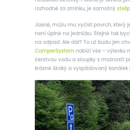
rozhodně za zmínku, je samotný
stell
Jasně, můžu mu vyčíst povrch, který j
není úplně na jedničku. Stejně tak by
na odpad. Ale dál? To už budu jen ch
CamperSystem
nabízí vše – výlevku
čerstvou vodu a sloupky s možností při
krásně široký a vyspádovaný kanálek