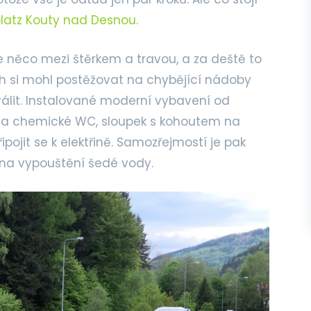
platz Kouty nad Desnou
.
e něco mezi štěrkem a travou, a za deště to
ch si mohl postěžovat na chybějící nádoby
válit. Instalované moderní vybavení od
 na chemické WC, sloupek s kohoutem na
pojit se k elektřině. Samozřejmostí je pak
 na vypouštění šedé vody.