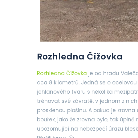
Rozhledna Čížovka
Rozhledna Čížovka
je od hradu Valečo
cca 8 kilometrů. Jedná se o ocelovou 
jehlanového tvaru s několika mezipat
trénovat své závratě, v jednom z nich
prosklenou plošinu. A pokud je zrovna
bouřek, jako že zrovna bylo, tak úplně
upozorňující na nebezpečí úrazu bles