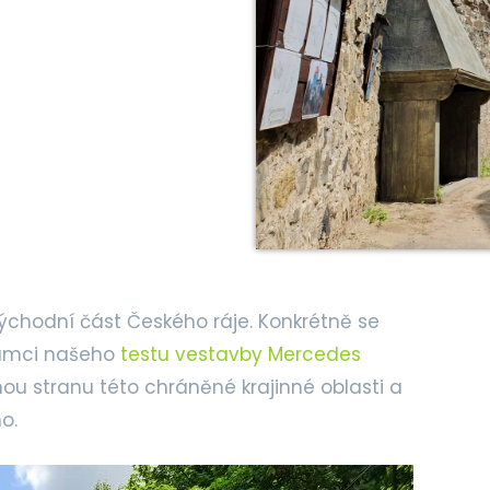
východní část Českého ráje. Konkrétně se
rámci našeho
testu vestavby Mercedes
ou stranu této chráněné krajinné oblasti a
o.