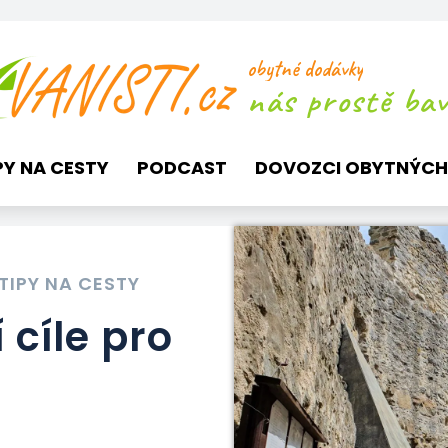
obytné dodávky
nás prostě baví
PY NA CESTY
PODCAST
DOVOZCI OBYTNÝCH
TIPY NA CESTY
 cíle pro