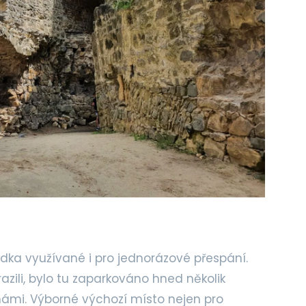
í
dka využívané i pro jednorázové přespání.
ili, bylo tu zaparkováno hned několik
 námi. Výborné výchozí místo nejen pro