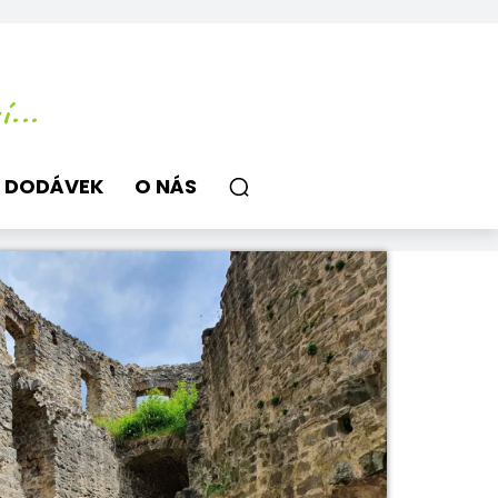
...
 DODÁVEK
O NÁS