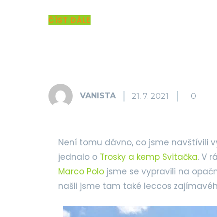
ČÍST DÁLE
Share
VANISTA
21. 7. 2021
0
Není tomu dávno, co jsme navštívili 
jednalo o
Trosky a kemp Svitačka
. V 
Marco Polo
jsme se vypravili na opačn
našli jsme tam také leccos zajímavéh