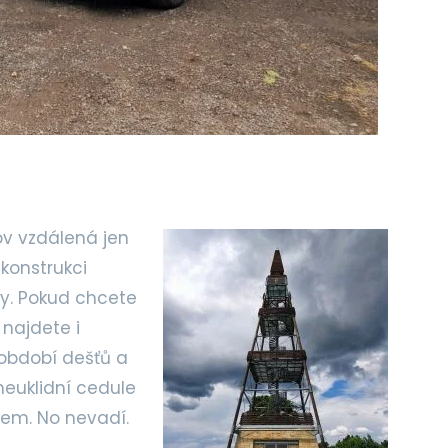
v vzdálená jen
konstrukci
ry. Pokud chcete
 najdete i
 období dešťů a
 neuklidní cedule
kem. No nevadí.