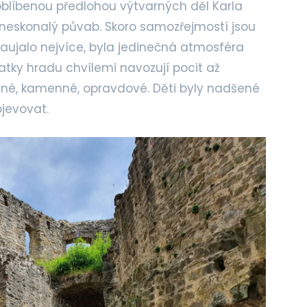
blíbenou předlohou výtvarných děl Karla
neskonalý půvab. Skoro samozřejmostí jsou
 zaujalo nejvíce, byla jedinečná atmosféra
atky hradu chvílemi navozují pocit až
eálné, kamenné, opravdové. Děti byly nadšené
bjevovat.