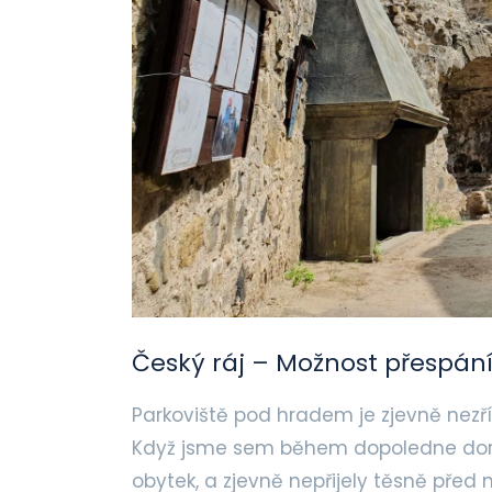
Český ráj – Možnost přespán
Parkoviště pod hradem je zjevně nezří
Když jsme sem během dopoledne doraz
obytek, a zjevně nepřijely těsně před