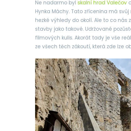
Ne nadarmo byl
skalní hrad Valečov
o
Hynka Máchy. Tato zřícenina má svůj 
hezké výhledy do okolí. Ale to co nás
stavby jako takové. Udržované pozůst
filmových kulis. Akorát tady je vše r
ze všech těch zákoutí, která zde lze o