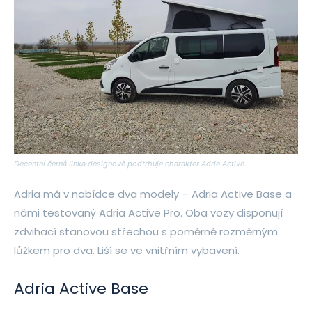
Decentní černá linka designově podtrhuje charakter Adrie Active.
Adria má v nabídce dva modely – Adria Active Base a
námi testovaný Adria Active Pro. Oba vozy disponují
zdvihací stanovou střechou s poměrně rozměrným
lůžkem pro dva. Liší se ve vnitřním vybavení.
Adria Active Base