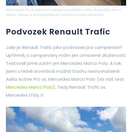
Adria Active Pro je standardní campervan běžného střihu. Kuchyňský blok s
lednicí, dřezem a dvouplotýnkovým vařičem a prostorné skříňky.
Podvozek Renault Trafic
Jaký je Renault Trafic jako podvozek pro campervan?
Upřímně, s campervany mám jen omezené zkušenosti.
Testovali jsme zatím jen Mercedes Marco Polo. A tak
jsem v hlavě srovnával možná trochu nesrovnatelné:
Adria Active Pro vs. Mercedes Marco Polo (viz náš test
Mercedes Marco Polo
). Tedy Renault Trafic vs.
Mercedes třídy V.