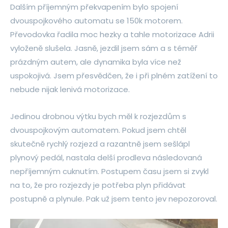
Dalším příjemným překvapením bylo spojení
dvouspojkového automatu se 150k motorem.
Převodovka řadila moc hezky a tahle motorizace Adrii
vyloženě slušela. Jasně, jezdil jsem sám a s téměř
prázdným autem, ale dynamika byla více než
uspokojivá. Jsem přesvědčen, že i při plném zatížení to
nebude nijak lenivá motorizace.
Jedinou drobnou výtku bych měl k rozjezdům s
dvouspojkovým automatem. Pokud jsem chtěl
skutečně rychlý rozjezd a razantně jsem sešlápl
plynový pedál, nastala delší prodleva následovaná
nepříjemným cuknutím. Postupem času jsem si zvykl
na to, že pro rozjezdy je potřeba plyn přidávat
postupně a plynule. Pak už jsem tento jev nepozoroval.