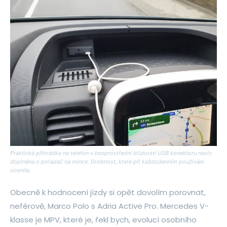
Praktická přihrádka na telefon v bezprostřední blízkosti USB konektoru navíc
doplněna o pořadač na mince. Drobnost, které při každodenním používání
oceníte.
Obecně k hodnocení jízdy si opět dovolím porovnat,
neférově, Marco Polo s Adria Active Pro. Mercedes V-
klasse je MPV, které je, řekl bych, evolucí osobního