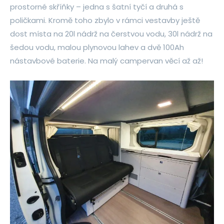
prostorné skříňky – jedna s šatní tyčí a druhá s
poličkami. Kromě toho zbylo v rámci vestavby ještě
dost místa na 20l nádrž na čerstvou vodu, 30l nádrž na
šedou vodu, malou plynovou lahev a dvě 100Ah
nástavbové baterie. Na malý campervan věcí až až!