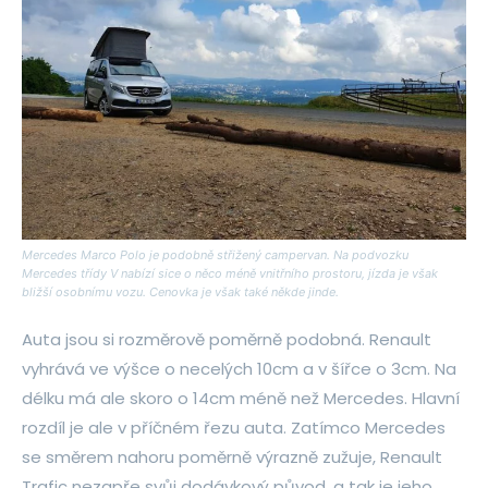
Mercedes Marco Polo je podobně střižený campervan. Na podvozku
Mercedes třídy V nabízí sice o něco méně vnitřního prostoru, jízda je však
bližší osobnímu vozu. Cenovka je však také někde jinde.
Auta jsou si rozměrově poměrně podobná. Renault
vyhrává ve výšce o necelých 10cm a v šířce o 3cm. Na
délku má ale skoro o 14cm méně než Mercedes. Hlavní
rozdíl je ale v příčném řezu auta. Zatímco Mercedes
se směrem nahoru poměrně výrazně zužuje, Renault
Trafic nezapře svůj dodávkový původ, a tak je jeho