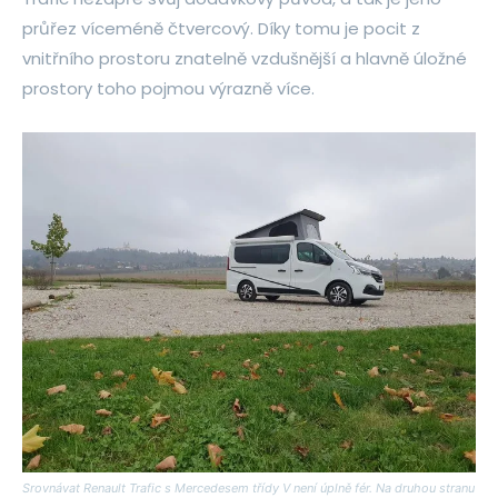
průřez víceméně čtvercový. Díky tomu je pocit z
vnitřního prostoru znatelně vzdušnější a hlavně úložné
prostory toho pojmou výrazně více.
Srovnávat Renault Trafic s Mercedesem třídy V není úplně fér. Na druhou stranu