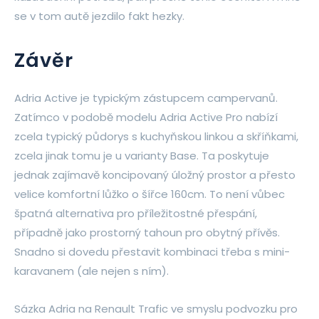
se v tom autě jezdilo fakt hezky.
Závěr
Adria Active je typickým zástupcem campervanů.
Zatímco v podobě modelu Adria Active Pro nabízí
zcela typický půdorys s kuchyňskou linkou a skříňkami,
zcela jinak tomu je u varianty Base. Ta poskytuje
jednak zajímavě koncipovaný úložný prostor a přesto
velice komfortní lůžko o šířce 160cm. To není vůbec
špatná alternativa pro příležitostné přespání,
případně jako prostorný tahoun pro obytný přívěs.
Snadno si dovedu přestavit kombinaci třeba s mini-
karavanem (ale nejen s ním).
Sázka Adria na Renault Trafic ve smyslu podvozku pro