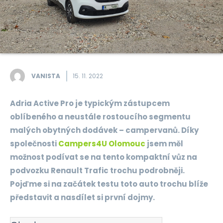
VANISTA
15. 11. 2022
Adria Active Pro je typickým zástupcem
oblíbeného a neustále rostoucího segmentu
malých obytných dodávek – campervanů. Díky
společnosti
Campers4U Olomouc
jsem měl
možnost podívat se na tento kompaktní vůz na
podvozku Renault Trafic trochu podrobněji.
Pojďme si na začátek testu toto auto trochu blíže
představit a nasdílet si první dojmy.