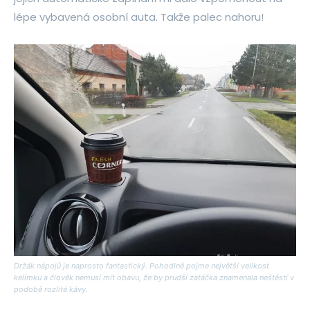
lépe vybavená osobní auta. Takže palec nahoru!
Držák nápojů je naprosto fantastický. Pohodlně pojme největší velikost
kelímku a člověk nemusí mít obavu, že by prudší zatáčka znamenala neštěstí v
podobě rozlité kávy.