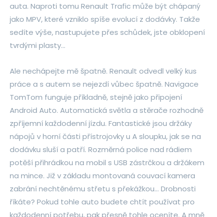
auta. Naproti tomu Renault Trafic může být chápaný
jako MPV, které vzniklo spíše evolucí z dodávky. Takže
sedíte výše, nastupujete přes schůdek, jste obklopení
tvrdými plasty…
Ale nechápejte mě špatně. Renault odvedl velký kus
práce a s autem se nejezdí vůbec špatně. Navigace
TomTom funguje příkladně, stejně jako připojení
Android Auto. Automatická světla a stěrače rozhodně
zpříjemní každodenní jízdu. Fantastické jsou držáky
nápojů v horní části přístrojovky u A sloupku, jak se na
dodávku sluší a patří. Rozměrná police nad rádiem
potěší přihrádkou na mobil s USB zástrčkou a držákem
na mince. Již v základu montovaná couvací kamera
zabrání nechtěnému střetu s překážkou… Drobnosti
říkáte? Pokud tohle auto budete chtít používat pro
každodenní potřebu, pak přesně tohle oceníte. A mně