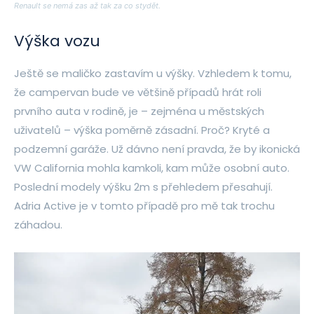
Renault se nemá zas až tak za co stydět.
Výška vozu
Ještě se maličko zastavím u výšky. Vzhledem k tomu,
že campervan bude ve většině případů hrát roli
prvního auta v rodině, je – zejména u městských
uživatelů – výška poměrně zásadní. Proč? Kryté a
podzemní garáže. Už dávno není pravda, že by ikonická
VW California mohla kamkoli, kam může osobní auto.
Poslední modely výšku 2m s přehledem přesahují.
Adria Active je v tomto případě pro mě tak trochu
záhadou.