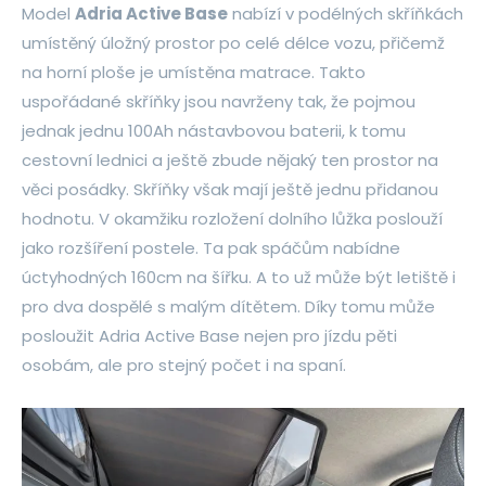
Model
Adria Active Base
nabízí v podélných skříňkách
umístěný úložný prostor po celé délce vozu, přičemž
na horní ploše je umístěna matrace. Takto
uspořádané skříňky jsou navrženy tak, že pojmou
jednak jednu 100Ah nástavbovou baterii, k tomu
cestovní lednici a ještě zbude nějaký ten prostor na
věci posádky. Skříňky však mají ještě jednu přidanou
hodnotu. V okamžiku rozložení dolního lůžka poslouží
jako rozšíření postele. Ta pak spáčům nabídne
úctyhodných 160cm na šířku. A to už může být letiště i
pro dva dospělé s malým dítětem. Díky tomu může
posloužit Adria Active Base nejen pro jízdu pěti
osobám, ale pro stejný počet i na spaní.