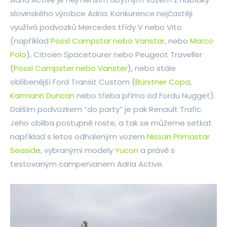
slovinského výrobce Adria. Konkurence nejčastěji
využívá podvozků Mercedes třídy V nebo Vito
(například
Pössl Campstar nebo Vanstar
, nebo
Marco
Polo
), Citroën Spacetourer nebo Peugeot Traveller
(
Pössl Campster nebo Vanster
), nebo stále
oblíbenější Ford Transit Custom (
Bürstner Copa
,
Karmann Duncan
nebo třeba přímo od Fordu Nugget).
Dalším podvozkem “do party” je pak Renault Trafic.
Jeho obliba postupně roste, a tak se můžeme setkat
například s letos odhaleným vozem
Nissan Primastar
Seaside
, vybranými modely
Yucon
a právě s
testovaným campervanem Adria Active.