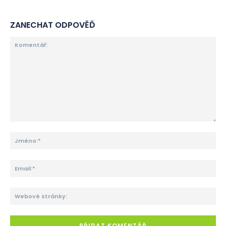
ZANECHAT ODPOVĚĎ
Komentář:
Jm
Ema
We
str