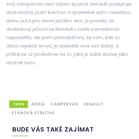
svůj campervan není vůbec špatná. Renault poskytuje
dostatečný jízdní komfort a spolehlivě splní i nelehkou
úlohu auta pro denní ježdění. Ano, je pravda, že
dodávkový původ se Renaultu zcela zamaskovat
nepodařilo, ale jsem přesvědčený, že tam, kde to
dává největší smysl, je výsledek více než dobrý. A
příště se už podíváme na to, jaká je Adria Active jako
obytné auto.
TAGS
ADRIA
CAMPERVAN
RENAULT
STANOVÁ STŘECHA
BUDE VÁS TAKÉ ZAJÍMAT