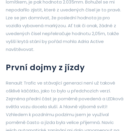
lomítkem, je pak hodnota 2.035mm. Bohužel se mi
nepodařilo zjistit, které z uvedených čísel je to pravé.
Lze se jen domnívat, že poslední hodnota ja pro
vozidla vybavená markýzou. Ať tak či onak, žádné z
uvedených čísel nepřekračuje hodnotu 2,05m, takže
vyšší krytá stání by pořád mohla Adria Active
navštěvovat.
První dojmy z jízdy
Renault Trafic ve stávající generaci není už takové
ošklivé káčátko, jako to bylo u předchozích verzí.
Zejména přední část je poměrně povedená a LEDková
světla vozu docela sluší. A hlavně výborně svítí!
Vzhledem k pozdnímu podzimu jsem je využíval
poměrně často a jízda byla velice příjemná. Navíc
jejich automatické zapínání mi dalo vzpomenout na