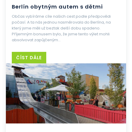
Berlín obytným autem s dětmi
Občas vybíráme cíle našich cest podle předpovědi
počasí. A ta nás jednou nasměrovala do Berlína, na
který jsme měli už beztak delší dobu spadeno.
Příjemným bonusem bylo, že jsme tento výlet mohli
absolvovat zapůjčeným...
ČÍST DÁLE