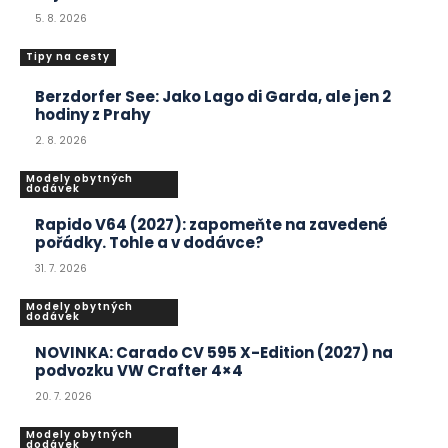
5. 8. 2026
Tipy na cesty
Berzdorfer See: Jako Lago di Garda, ale jen 2
hodiny z Prahy
2. 8. 2026
Modely obytných
dodávek
Rapido V64 (2027): zapomeňte na zavedené
pořádky. Tohle a v dodávce?
31. 7. 2026
Modely obytných
dodávek
NOVINKA: Carado CV 595 X-Edition (2027) na
podvozku VW Crafter 4×4
20. 7. 2026
Modely obytných
dodávek