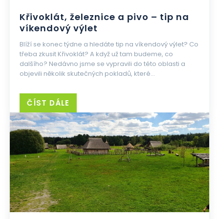
Křivoklát, železnice a pivo – tip na
víkendový výlet
Blíží se konec týdne a hledáte tip na víkendový výlet? Co
třeba zkusit Křivoklát? A když už tam budeme, co
dalšího? Nedávno jsme se vypravili do této oblasti a
objevili několik skutečných pokladů, které...
ČÍST DÁLE