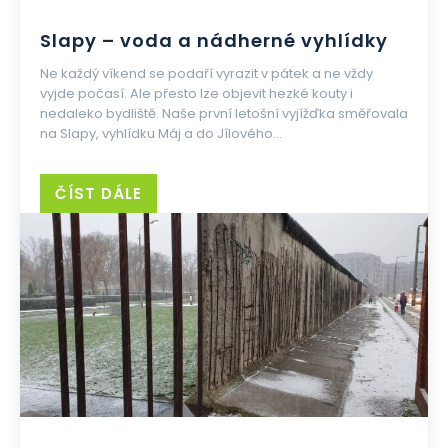
Slapy – voda a nádherné vyhlídky
Ne každý víkend se podaří vyrazit v pátek a ne vždy
vyjde počasí. Ale přesto lze objevit hezké kouty i
nedaleko bydliště. Naše první letošní vyjížďka směřovala
na Slapy, vyhlídku Máj a do Jílového...
ČÍST DÁLE