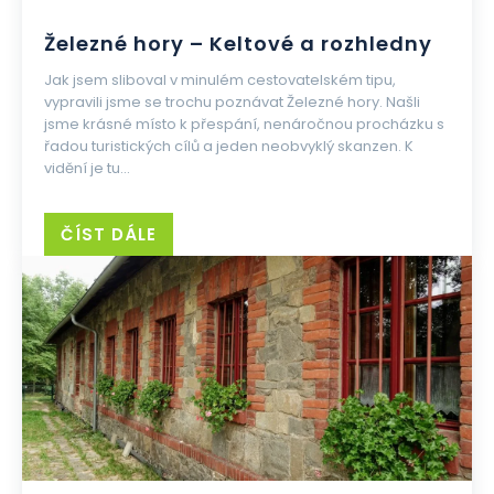
Železné hory – Keltové a rozhledny
Jak jsem sliboval v minulém cestovatelském tipu,
vypravili jsme se trochu poznávat Železné hory. Našli
jsme krásné místo k přespání, nenáročnou procházku s
řadou turistických cílů a jeden neobvyklý skanzen. K
vidění je tu...
ČÍST DÁLE