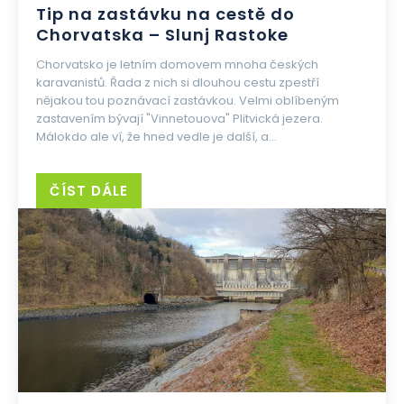
Tip na zastávku na cestě do
Chorvatska – Slunj Rastoke
Chorvatsko je letním domovem mnoha českých
karavanistů. Řada z nich si dlouhou cestu zpestří
nějakou tou poznávací zastávkou. Velmi oblíbeným
zastavením bývají "Vinnetouova" Plitvická jezera.
Málokdo ale ví, že hned vedle je další, a...
ČÍST DÁLE