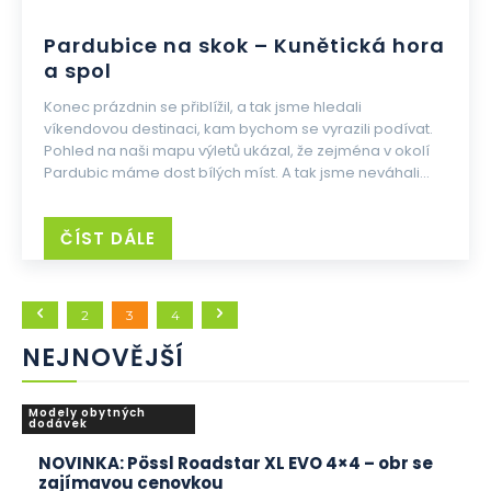
Pardubice na skok – Kunětická hora
a spol
Konec prázdnin se přiblížil, a tak jsme hledali
víkendovou destinaci, kam bychom se vyrazili podívat.
Pohled na naši mapu výletů ukázal, že zejména v okolí
Pardubic máme dost bílých míst. A tak jsme neváhali...
ČÍST DÁLE
2
3
4
NEJNOVĚJŠÍ
Modely obytných
dodávek
NOVINKA: Pössl Roadstar XL EVO 4×4 – obr se
zajímavou cenovkou