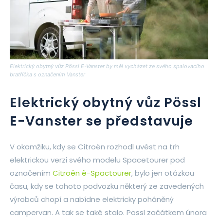
Elektrický obytný vůz Pössl E-Vanster by měl vycházet ze svého spalovacího
bratříčka s označením Vanster
Elektrický obytný vůz Pössl
E-Vanster se představuje
V okamžiku, kdy se Citroën rozhodl uvést na trh
elektrickou verzi svého modelu Spacetourer pod
označením
Citroën ë-Spactourer
, bylo jen otázkou
času, kdy se tohoto podvozku některý ze zavedených
výrobců chopí a nabídne elektricky poháněný
campervan. A tak se také stalo. Pössl začátkem února