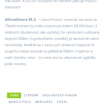
tak učinit. A co vy? Šli byste do něčeho jako je Pössl E-
Vanster?
Aktualizace 25.2.
– cena Pössl E-Vanster ve verzi se
75kWh baterií by měla startovat kolem 56.000 Euro. Z
reálných zkušeností ale vychází, že výrobcem udávaný
dojezd 322km (u prázdného vozidla) je skutečně velmi
teoretický. Reálně se v testu při venkovní teplotě 10
stupňů Celsia dostali na přibližně 190km. Pojďme si
nalít čistého vína – to není ani na víkendové vyjížďky
příliš mnoho.
TAGS
CITROËN
EKOLOGICKÝ POHON
MARCO POLO
MERCEDES
PÖSSL