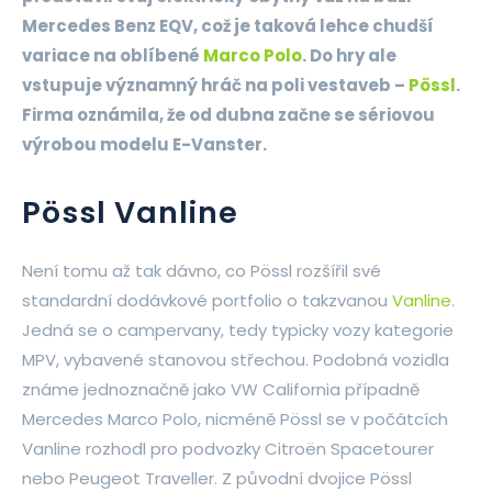
Mercedes Benz EQV, což je taková lehce chudší
variace na oblíbené
Marco Polo
. Do hry ale
vstupuje významný hráč na poli vestaveb –
Pössl
.
Firma oznámila, že od dubna začne se sériovou
výrobou modelu E-Vanster.
Pössl Vanline
Není tomu až tak dávno, co Pössl rozšířil své
standardní dodávkové portfolio o takzvanou
Vanline
.
Jedná se o campervany, tedy typicky vozy kategorie
MPV, vybavené stanovou střechou. Podobná vozidla
známe jednoznačně jako VW California případně
Mercedes Marco Polo, nicméně Pössl se v počátcích
Vanline rozhodl pro podvozky Citroën Spacetourer
nebo Peugeot Traveller. Z původní dvojice Pössl