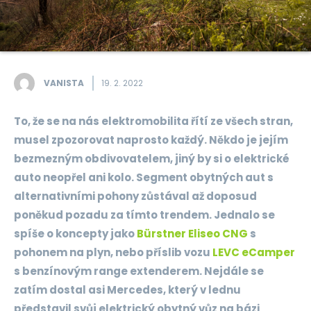
VANISTA
19. 2. 2022
To, že se na nás elektromobilita řítí ze všech stran,
musel zpozorovat naprosto každý. Někdo je jejím
bezmezným obdivovatelem, jiný by si o elektrické
auto neopřel ani kolo. Segment obytných aut s
alternativními pohony zůstával až doposud
poněkud pozadu za tímto trendem. Jednalo se
spíše o koncepty jako
Bürstner Eliseo CNG
s
pohonem na plyn, nebo příslib vozu
LEVC eCamper
s benzínovým range extenderem. Nejdále se
zatím dostal asi Mercedes, který v lednu
představil svůj elektrický obytný vůz na bázi