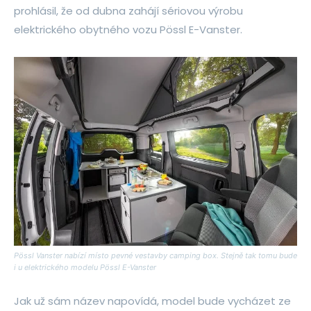
prohlásil, že od dubna zahájí sériovou výrobu
elektrického obytného vozu Pössl E-Vanster.
Pössl Vanster nabízí místo pevné vestavby camping box. Stejně tak tomu bude
i u elektrického modelu Pössl E-Vanster
Jak už sám název napovídá, model bude vycházet ze