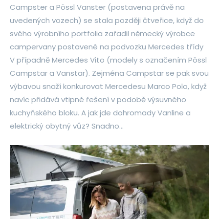
Campster a Pössl Vanster (postavena právě na
uvedených vozech) se stala později čtveřice, když do
svého výrobního portfolia zařadil německý výrobce
campervany postavené na podvozku Mercedes třídy
V případně Mercedes Vito (modely s označením Pössl
Campstar a Vanstar). Zejména Campstar se pak svou
výbavou snaží konkurovat Mercedesu Marco Polo, když
navíc přidává vtipné řešení v podobě výsuvného
kuchyňského bloku. A jak jde dohromady Vanline a
elektrický obytný vůz? Snadno…