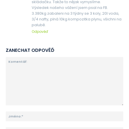
skládačku. Takže to nějak vymyslíme.
Výsledek našeho vážení jsem psal na FB.
3.380kg zabaleni na 3 týdny se 3 koly, 20l voda,
3/4 nafty, plná 10kg kompozitka plynu, všichni na
palubě.
Odpověď
ZANECHAT ODPOVĚĎ
Komentář:
Jm