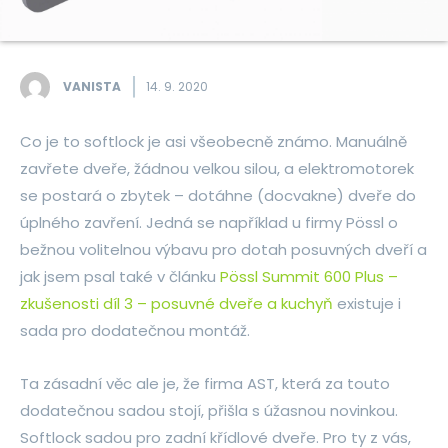
VANISTA
14. 9. 2020
Co je to softlock je asi všeobecně známo. Manuálně
zavřete dveře, žádnou velkou silou, a elektromotorek
se postará o zbytek – dotáhne (docvakne) dveře do
úplného zavření. Jedná se například u firmy Pössl o
bežnou volitelnou výbavu pro dotah posuvných dveří a
jak jsem psal také v článku
Pössl Summit 600 Plus –
zkušenosti díl 3 – posuvné dveře a kuchyň
existuje i
sada pro dodatečnou montáž.
Ta zásadní věc ale je, že firma AST, která za touto
dodatečnou sadou stojí, přišla s úžasnou novinkou.
Softlock sadou pro zadní křídlové dveře. Pro ty z vás,