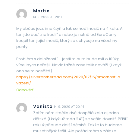
Martin
14. 9. 2020 AT 20:17
My občas jezdíme čtyři a tak se hodí nosič na 4 kola. A
ten jde buď „na kouli“ a nebo je nutné od EuroCarry
koupit ten jejich nosič, který se uchycuje na všechny
panty.
Problém s doložností – jestli to auto bude mít o 100kg
více, bych neřešil. Navíc tažné zase tolik neváží (i když
ono se to nasčítá)
https://silverontheroad.com/2020/07/15/hmotnost-a-
vazeni/
Odpověď
Vanista
14. 9. 2020 AT 20:44
Zatím nám stačila dvě dospělá kola a jedno
dětské (i když už teda 24″) se vešlo dovnitř. Příští
rok už přibude další dětské. Takže to budeme
muset nějak řešit. Ale pořád mám v záloze