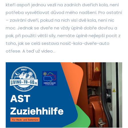
kteří aspoň jednou vezli na zadních dveřích kola, není
potřeba vysvětlovat důvod mého nadšení. Pro ostatní
– zavírání dveří, pokud na nich visí dvě kola, není nic
moc. Jednak se dveře ne vždy úplně dobře dovřou a
pak, při použití větší síly, nemáte úplně nejlepší pocit z
toho, jak se celá sestava nosič-kola-dveře-auto
otřese. A teď už video…