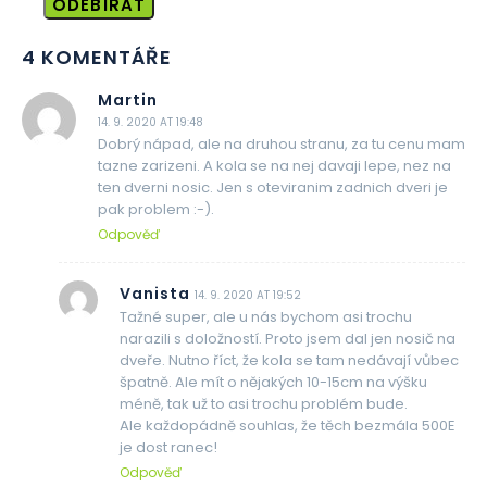
ODEBÍRAT
4 KOMENTÁŘE
Martin
14. 9. 2020 AT 19:48
Dobrý nápad, ale na druhou stranu, za tu cenu mam
tazne zarizeni. A kola se na nej davaji lepe, nez na
ten dverni nosic. Jen s oteviranim zadnich dveri je
pak problem :-).
Odpověď
Vanista
14. 9. 2020 AT 19:52
Tažné super, ale u nás bychom asi trochu
narazili s doložností. Proto jsem dal jen nosič na
dveře. Nutno říct, že kola se tam nedávají vůbec
špatně. Ale mít o nějakých 10-15cm na výšku
méně, tak už to asi trochu problém bude.
Ale každopádně souhlas, že těch bezmála 500E
je dost ranec!
Odpověď