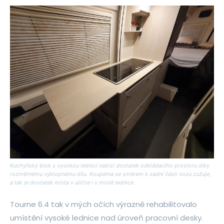
Kuchyňský blok s vysokou lednicí nabízí dostatek odkládacího prostoru díky
rozměrnému výklopnému dílu. Koupelna se směrem k zadní části vozu zužuje,
a tak je dostatek místa v uličce i v místě lednice.
Tourne 6.4 tak v mých očích výrazně rehabilitovalo
umístění vysoké lednice nad úroveň pracovní desky.