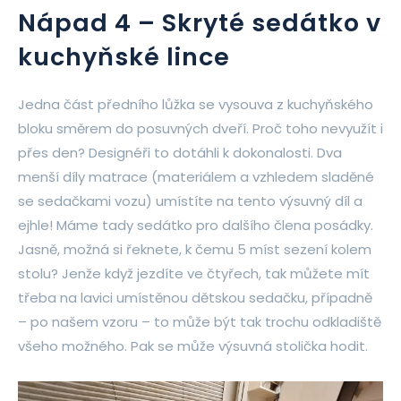
Nápad 4 – Skryté sedátko v
kuchyňské lince
Jedna část předního lůžka se vysouva z kuchyňského
bloku směrem do posuvných dveří. Proč toho nevyužít i
přes den? Designéři to dotáhli k dokonalosti. Dva
menší díly matrace (materiálem a vzhledem sladěné
se sedačkami vozu) umístíte na tento výsuvný díl a
ejhle! Máme tady sedátko pro dalšího člena posádky.
Jasně, možná si řeknete, k čemu 5 míst sezení kolem
stolu? Jenže když jezdíte ve čtyřech, tak můžete mít
třeba na lavici umístěnou dětskou sedačku, případně
– po našem vzoru – to může být tak trochu odkladiště
všeho možného. Pak se může výsuvná stolička hodit.