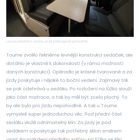
Lavice předního salónu je až překvapivě pohodlná.
Tourne zvolilo řekněme levnější konstrukci sedaček, ale
dotáhlo je vlastně k dokonalosti (v rámci možností
daných konstrukcí). Opěradlo je krásně tvarované a za
jízdy poskytuje i nějaké to boční vedení. Zajímavý trik
se pak odehrává u sedáku. Po rozložení na lůžko slouží
jako část matrace, a tak by měl být zcela plochý. To
by ale bylo pro jízdu nepohodlné. A tak u Tourne
vymysleli super jednoduchou věc. Pod přední část
sedáku vložili odnímatelný klín. Za jízdy je pod
sedákem a poskytuje tak potřebný sklon směrem
vzad. Po rozložení předního salónu na lůžko se klín