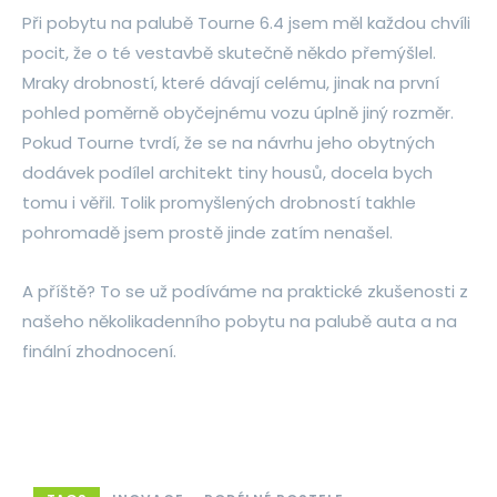
Při pobytu na palubě Tourne 6.4 jsem měl každou chvíli
pocit, že o té vestavbě skutečně někdo přemýšlel.
Mraky drobností, které dávají celému, jinak na první
pohled poměrně obyčejnému vozu úplně jiný rozměr.
Pokud Tourne tvrdí, že se na návrhu jeho obytných
dodávek podílel architekt tiny housů, docela bych
tomu i věřil. Tolik promyšlených drobností takhle
pohromadě jsem prostě jinde zatím nenašel.
A příště? To se už podíváme na praktické zkušenosti z
našeho několikadenního pobytu na palubě auta a na
finální zhodnocení.