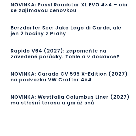
NOVINKA: Pössl Roadstar XL EVO 4×4 – obr
se zajímavou cenovkou
Berzdorfer See: Jako Lago di Garda, ale
jen 2 hodiny z Prahy
Rapido V64 (2027): zapomeňte na
zavedené pořádky. Tohle a v dodávce?
NOVINKA: Carado CV 595 X-Edition (2027)
na podvozku VW Crafter 4×4
NOVINKA: Westfalia Columbus Liner (2027)
má střešní terasu a garáž snů