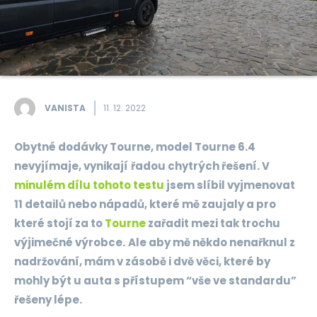
VANISTA
11. 12. 2022
Obytné dodávky Tourne, model Tourne 6.4
nevyjímaje, vynikají
řadou chytrých řešení. V
minulém dílu tohoto testu
jsem slíbil vyjmenovat
11 detailů nebo nápadů, které mě zaujaly a pro
které stojí za to
Tourne
zařadit mezi tak trochu
výjimečné výrobce.
Ale aby mě někdo nenařknul z
nadržování, mám v zásobě i dvě věci, které by
mohly být u auta s přístupem “vše ve standardu”
řešeny lépe.