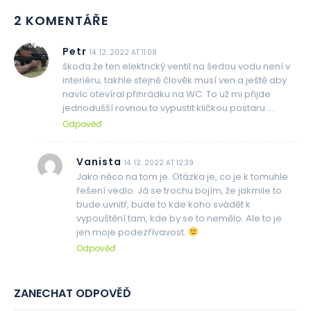
2 KOMENTÁŘE
Petr
14. 12. 2022 AT 11:08
škoda že ten elektrický ventil na šedou vodu není v
interiéru, takhle stejně člověk musí ven a ještě aby
navíc otevíral přihrádku na WC. To už mi přijde
jednodušší rovnou to vypustit kličkou postaru ….
Odpověď
Vanista
14. 12. 2022 AT 12:39
Jako něco na tom je. Otázka je, co je k tomuhle
řešení vedlo. Já se trochu bojím, že jakmile to
bude uvnitř, bude to kde koho svádět k
vypouštění tam, kde by se to nemělo. Ale to je
jen moje podezřívavost.
Odpověď
ZANECHAT ODPOVĚĎ