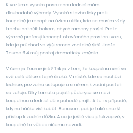
K vozům s vysoko posazenou lednicí mám
dlouhodobě výhrady. Vysoká stavba linky proti
koupelně je recept na úzkou uličku, kde se musím vždy
trochu natočit bokem, abych rameny prošel. Proto
výrazně preferuji koncept otevřeného prostoru vozu,
kde je průchod ve výši ramen znatelně širší. Jenže
Tourne 6.4 můj postoj dramaticky změnilo.
V čem je Tourne jiné? Trik je v tom, že koupelna není ve
své celé délce stejně široká. V místě, kde se nachází
lednice, pozvolna ustupuje a směrem k zadní posteli
se zužuje. Díky tomuto pojetí půdorysu se mezi
koupelnou a lednicí dá v pohodě projít. A to i v případě,
kdy na háčku visí kabát. Bonusem pak je také snazší
přístup k zadním lůžku. A co je ještě více překvapivé, v
koupelně to vůbec ničemu nevadí.