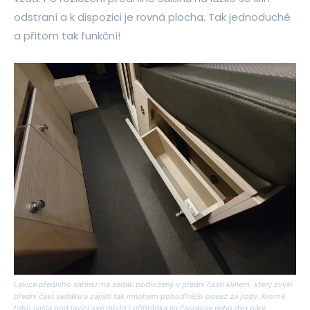
odstraní a k dispozici je rovná plocha. Tak jednoduché
a přitom tak funkční!
Lavice předního salónu má sedák podložený v přední části klínem, který zvýší
přední část sedáku a zajistí tak mnohem pohodlnější posez za jízdy. Kromě
toho našla pod lavicí své místo i přihrádka na časopisy nebo dva páry