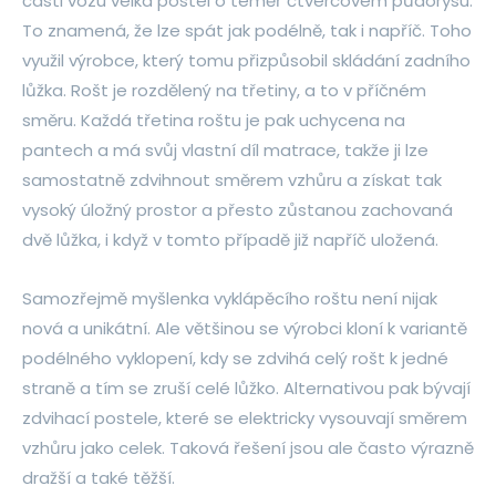
části vozu velká postel o téměř čtvercovém půdorysu.
To znamená, že lze spát jak podélně, tak i napříč. Toho
využil výrobce, který tomu přizpůsobil skládání zadního
lůžka. Rošt je rozdělený na třetiny, a to v příčném
směru. Každá třetina roštu je pak uchycena na
pantech a má svůj vlastní díl matrace, takže ji lze
samostatně zdvihnout směrem vzhůru a získat tak
vysoký úložný prostor a přesto zůstanou zachovaná
dvě lůžka, i když v tomto případě již napříč uložená.
Samozřejmě myšlenka vyklápěcího roštu není nijak
nová a unikátní. Ale většinou se výrobci kloní k variantě
podélného vyklopení, kdy se zdvihá celý rošt k jedné
straně a tím se zruší celé lůžko. Alternativou pak bývají
zdvihací postele, které se elektricky vysouvají směrem
vzhůru jako celek. Taková řešení jsou ale často výrazně
dražší a také těžší.