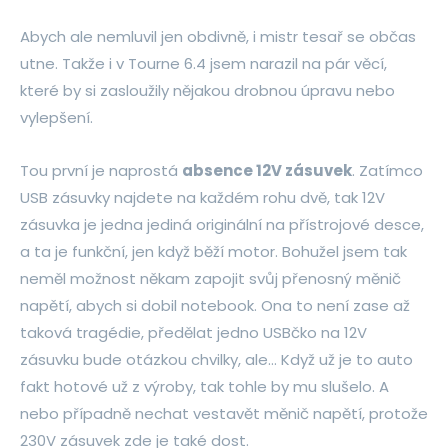
Abych ale nemluvil jen obdivně, i mistr tesař se občas
utne. Takže i v Tourne 6.4 jsem narazil na pár věcí,
které by si zasloužily nějakou drobnou úpravu nebo
vylepšení.
Tou první je naprostá
absence 12V zásuvek
. Zatímco
USB zásuvky najdete na každém rohu dvě, tak 12V
zásuvka je jedna jediná originální na přístrojové desce,
a ta je funkční, jen když běží motor. Bohužel jsem tak
neměl možnost někam zapojit svůj přenosný měnič
napětí, abych si dobil notebook. Ona to není zase až
taková tragédie, předělat jedno USBčko na 12V
zásuvku bude otázkou chvilky, ale… Když už je to auto
fakt hotové už z výroby, tak tohle by mu slušelo. A
nebo případně nechat vestavět měnič napětí, protože
230V zásuvek zde je také dost.