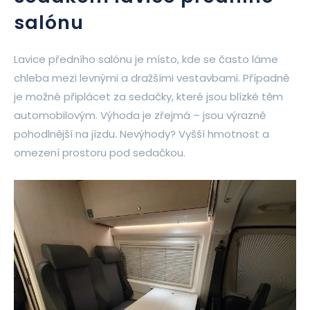
salónu
Lavice předního salónu je místo, kde se často láme
chleba mezi levnými a dražšími vestavbami. Případně
je možné připlácet za sedačky, které jsou blízké těm
automobilovým. Výhoda je zřejmá – jsou výrazně
pohodlnější na jízdu. Nevýhody? Vyšší hmotnost a
omezení prostoru pod sedačkou.