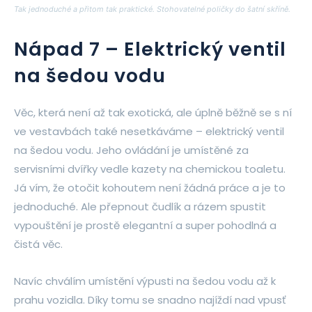
Tak jednoduché a přitom tak praktické. Stohovatelné poličky do šatní skříně.
Nápad 7 – Elektrický ventil
na šedou vodu
Věc, která není až tak exotická, ale úplně běžně se s ní
ve vestavbách také nesetkáváme – elektrický ventil
na šedou vodu. Jeho ovládání je umístěné za
servisními dvířky vedle kazety na chemickou toaletu.
Já vím, že otočit kohoutem není žádná práce a je to
jednoduché. Ale přepnout čudlík a rázem spustit
vypouštění je prostě elegantní a super pohodlná a
čistá věc.
Navíc chválím umístění výpusti na šedou vodu až k
prahu vozidla. Díky tomu se snadno najíždí nad vpusť