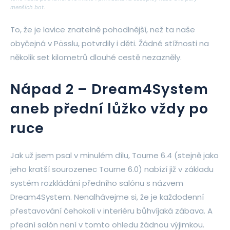
menších bot.
To, že je lavice znatelně pohodlnější, než ta naše
obyčejná v Pösslu, potvrdily i děti. Žádné stížnosti na
několik set kilometrů dlouhé cestě nezazněly.
Nápad 2 – Dream4System
aneb přední lůžko vždy po
ruce
Jak už jsem psal v minulém dílu, Tourne 6.4 (stejně jako
jeho kratší sourozenec Tourne 6.0) nabízí již v základu
systém rozkládání předního salónu s názvem
Dream4System. Nenalhávejme si, že je každodenní
přestavování čehokoli v interiéru bůhvíjaká zábava. A
přední salón není v tomto ohledu žádnou výjimkou.