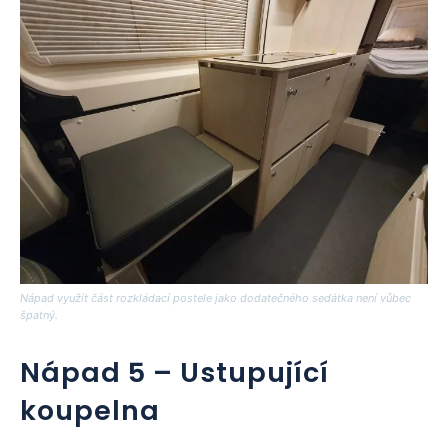
Nápad využít část rozkládací postele jako dodatečného sedátka není vůbec
špatný.
Nápad 5 – Ustupující
koupelna