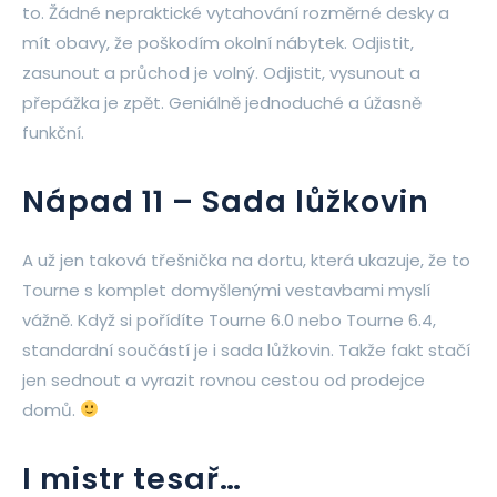
to. Žádné nepraktické vytahování rozměrné desky a
mít obavy, že poškodím okolní nábytek. Odjistit,
zasunout a průchod je volný. Odjistit, vysunout a
přepážka je zpět. Geniálně jednoduché a úžasně
funkční.
Nápad 11 – Sada lůžkovin
A už jen taková třešnička na dortu, která ukazuje, že to
Tourne s komplet domyšlenými vestavbami myslí
vážně. Když si pořídíte Tourne 6.0 nebo Tourne 6.4,
standardní součástí je i sada lůžkovin. Takže fakt stačí
jen sednout a vyrazit rovnou cestou od prodejce
domů.
I mistr tesař…