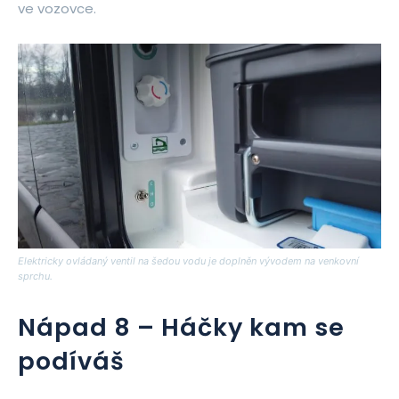
ve vozovce.
Elektricky ovládaný ventil na šedou vodu je doplněn vývodem na venkovní
sprchu.
Nápad 8 – Háčky kam se
podíváš