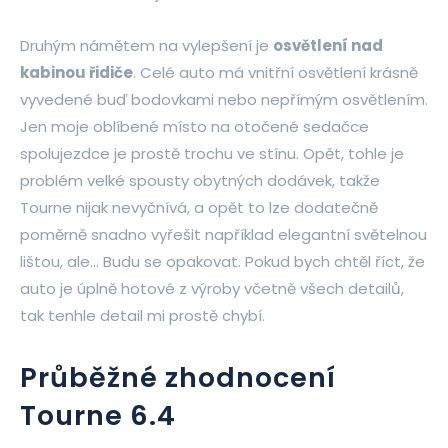
Druhým námětem na vylepšení je
osvětlení nad
kabinou řidiče
. Celé auto má vnitřní osvětlení krásně
vyvedené buď bodovkami nebo nepřímým osvětlením.
Jen moje oblíbené místo na otočené sedačce
spolujezdce je prostě trochu ve stínu. Opět, tohle je
problém velké spousty obytných dodávek, takže
Tourne nijak nevyčnívá, a opět to lze dodatečně
poměrně snadno vyřešit například elegantní světelnou
lištou, ale… Budu se opakovat. Pokud bych chtěl říct, že
auto je úplně hotové z výroby včetně všech detailů,
tak tenhle detail mi prostě chybí.
Průběžné zhodnocení
Tourne 6.4