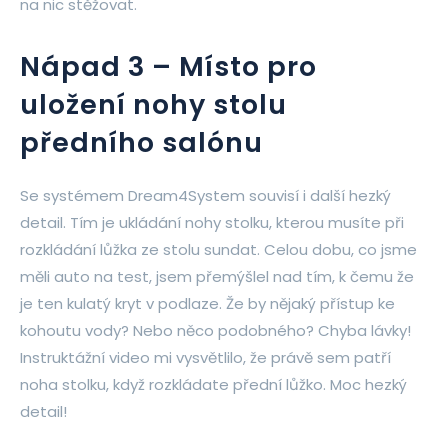
na nic stěžovat.
Nápad 3 – Místo pro
uložení nohy stolu
předního salónu
Se systémem Dream4System souvisí i další hezký
detail. Tím je ukládání nohy stolku, kterou musíte při
rozkládání lůžka ze stolu sundat. Celou dobu, co jsme
měli auto na test, jsem přemýšlel nad tím, k čemu že
je ten kulatý kryt v podlaze. Že by nějaký přístup ke
kohoutu vody? Nebo něco podobného? Chyba lávky!
Instruktážní video mi vysvětlilo, že právě sem patří
noha stolku, když rozkládate přední lůžko. Moc hezký
detail!