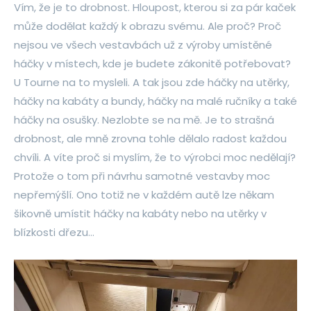
Vím, že je to drobnost. Hloupost, kterou si za pár kaček
může dodělat každý k obrazu svému. Ale proč? Proč
nejsou ve všech vestavbách už z výroby umístěné
háčky v místech, kde je budete zákonitě potřebovat?
U Tourne na to mysleli. A tak jsou zde háčky na utěrky,
háčky na kabáty a bundy, háčky na malé ručníky a také
háčky na osušky. Nezlobte se na mě. Je to strašná
drobnost, ale mně zrovna tohle dělalo radost každou
chvíli. A víte proč si myslím, že to výrobci moc nedělají?
Protože o tom při návrhu samotné vestavby moc
nepřemýšlí. Ono totiž ne v každém autě lze někam
šikovně umístit háčky na kabáty nebo na utěrky v
blízkosti dřezu…