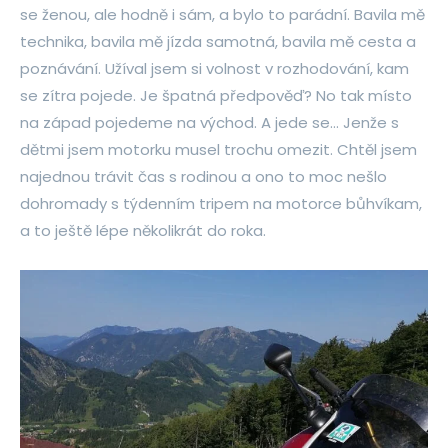
se ženou, ale hodně i sám, a bylo to parádní. Bavila mě
technika, bavila mě jízda samotná, bavila mě cesta a
poznávání. Užíval jsem si volnost v rozhodování, kam
se zítra pojede. Je špatná předpověď? No tak místo
na západ pojedeme na východ. A jede se… Jenže s
dětmi jsem motorku musel trochu omezit. Chtěl jsem
najednou trávit čas s rodinou a ono to moc nešlo
dohromady s týdenním tripem na motorce bůhvíkam,
a to ještě lépe několikrát do roka.