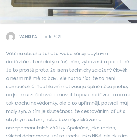
VANISTA
5. 5. 2021
Většinu obsahu tohoto webu věnuji obytným
dodávkám, technickým řešením, vybavení, a podobně.
Je to prostě proto, že jsem technicky založený člověk
a nesmírně mě to baví. Ale nutno říct, že to není
samoúčelné. Tou hlavní motivací je úplně něco jiného,
co jsem si začal uvědomovat teprve nedávno, a co mi
tak trochu nevědomky, ale o to upřímněji, potvrdil můj
malý syn. A tím je skutečnost, že cestováním, ať už s
obytným autem, nebo bez něj, získáváme
nezapomenutelné zážitky. Společně, jako rodina,
všichni dohromady. Zní to trochu jako klišé, ale zkusím