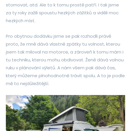
stornovat, atd. Ale to k tomu prostě patří. I tak jsme
za ty roky zažili spoustu hezkých zážitků a viděli moc
hezkých míst.
Pro obytnou dodávku jsme se pak rozhodli právě
proto, že mně dává vlastně zpátky tu volnost, kterou
jsem tak miloval na motorce, a zároveň k tomu mám i
tu techniku, kterou mohu obdivovat. Ženě dává volnou
ruku v plánování výletů. A nám všem pak dává čas,
který můžeme plnohodnotně trávit spolu. A to je podle
mě to nejdůležitější.