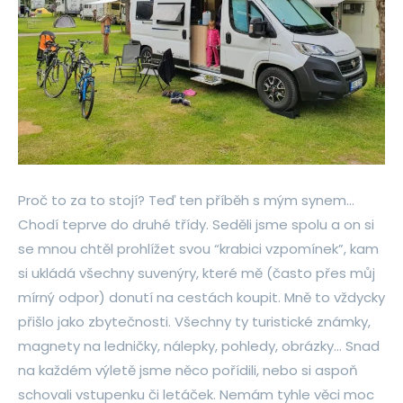
Proč to za to stojí? Teď ten příběh s mým synem…
Chodí teprve do druhé třídy. Seděli jsme spolu a on si
se mnou chtěl prohlížet svou “krabici vzpomínek”, kam
si ukládá všechny suvenýry, které mě (často přes můj
mírný odpor) donutí na cestách koupit. Mně to vždycky
přišlo jako zbytečnosti. Všechny ty turistické známky,
magnety na ledničky, nálepky, pohledy, obrázky… Snad
na každém výletě jsme něco pořídili, nebo si aspoň
schovali vstupenku či letáček. Nemám tyhle věci moc