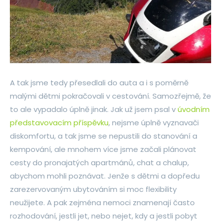
A tak jsme tedy přesedlali do auta a i s poměrně
malými dětmi pokračovali v cestování. Samozřejmě, že
to ale vypadalo úplně jinak. Jak už jsem psal v
úvodním
představovacím příspěvku
, nejsme úplně vyznavači
diskomfortu, a tak jsme se nepustili do stanování a
kempování, ale mnohem více jsme začali plánovat
cesty do pronajatých apartmánů, chat a chalup,
abychom mohli poznávat. Jenže s dětmi a dopředu
zarezervovaným ubytováním si moc flexibility
neužijete. A pak zejména nemoci znamenají často
rozhodování, jestli jet, nebo nejet, kdy a jestli pobyt