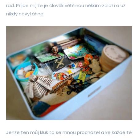
rád. Přijde mi, že je člověk většinou někam založí a už
nikdy nevytáhne.
Jenže ten můj kluk to se mnou procházel a ke každé té