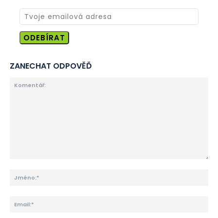
ODEBÍRAT
ZANECHAT ODPOVĚĎ
Komentář:
Jm
Ema