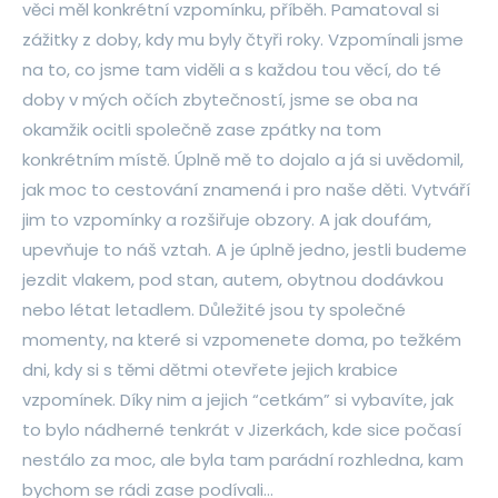
věci měl konkrétní vzpomínku, příběh. Pamatoval si
zážitky z doby, kdy mu byly čtyři roky. Vzpomínali jsme
na to, co jsme tam viděli a s každou tou věcí, do té
doby v mých očích zbytečností, jsme se oba na
okamžik ocitli společně zase zpátky na tom
konkrétním místě. Úplně mě to dojalo a já si uvědomil,
jak moc to cestování znamená i pro naše děti. Vytváří
jim to vzpomínky a rozšiřuje obzory. A jak doufám,
upevňuje to náš vztah. A je úplně jedno, jestli budeme
jezdit vlakem, pod stan, autem, obytnou dodávkou
nebo létat letadlem. Důležité jsou ty společné
momenty, na které si vzpomenete doma, po težkém
dni, kdy si s těmi dětmi otevřete jejich krabice
vzpomínek. Díky nim a jejich “cetkám” si vybavíte, jak
to bylo nádherné tenkrát v Jizerkách, kde sice počasí
nestálo za moc, ale byla tam parádní rozhledna, kam
bychom se rádi zase podívali…