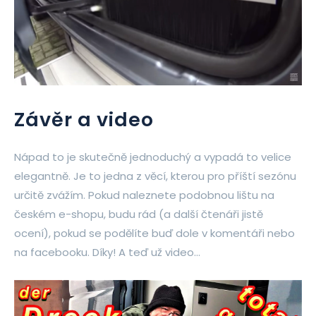
Závěr a video
Nápad to je skutečně jednoduchý a vypadá to velice
elegantně. Je to jedna z věcí, kterou pro příští sezónu
určitě zvážím. Pokud naleznete podobnou lištu na
českém e-shopu, budu rád (a další čtenáři jistě
ocení), pokud se podělíte buď dole v komentáři nebo
na facebooku. Díky! A teď už video…