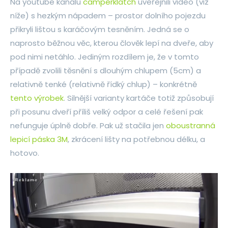
Na youtube kanálu
camperklatch
uveřejnili video (viz
níže) s hezkým nápadem – prostor dolního pojezdu
přikryli lištou s karáčovým tesněním. Jedná se o
naprosto běžnou věc, kterou člověk lepí na dveře, aby
pod nimi netáhlo. Jediným rozdílem je, že v tomto
případě zvolili těsnění s dlouhým chlupem (5cm) a
relativně tenké (relativně řídký chlup) – konkrétně
tento výrobek
. Silnější varianty kartáče totiž způsobují
při posunu dveří příliš velký odpor a celé řešení pak
nefunguje úplně dobře. Pak už stačila jen
oboustranná
lepicí páska 3M
, zkrácení lišty na potřebnou délku, a
hotovo.