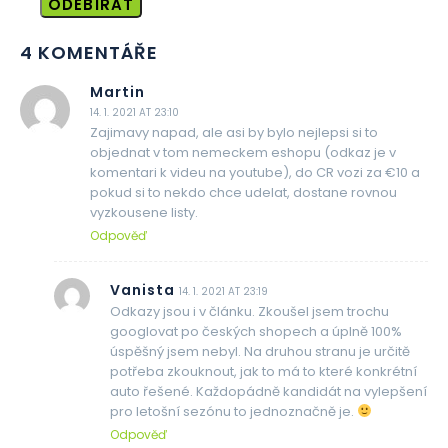
ODEBÍRAT
4 KOMENTÁŘE
Martin
14. 1. 2021 AT 23:10
Zajimavy napad, ale asi by bylo nejlepsi si to
objednat v tom nemeckem eshopu (odkaz je v
komentari k videu na youtube), do CR vozi za €10 a
pokud si to nekdo chce udelat, dostane rovnou
vyzkousene listy.
Odpověď
Vanista
14. 1. 2021 AT 23:19
Odkazy jsou i v článku. Zkoušel jsem trochu
googlovat po českých shopech a úplně 100%
úspěšný jsem nebyl. Na druhou stranu je určitě
potřeba zkouknout, jak to má to které konkrétní
auto řešené. Každopádně kandidát na vylepšení
pro letošní sezónu to jednoznačně je.
Odpověď