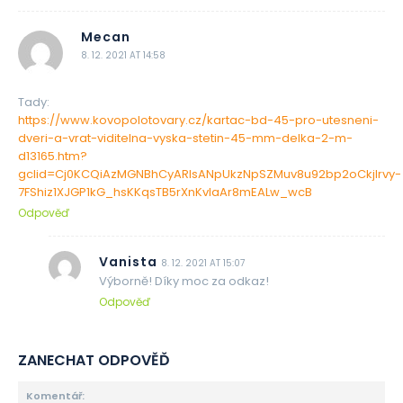
Mecan
8. 12. 2021 AT 14:58
Tady:
https://www.kovopolotovary.cz/kartac-bd-45-pro-utesneni-
dveri-a-vrat-viditelna-vyska-stetin-45-mm-delka-2-m-
d13165.htm?
gclid=Cj0KCQiAzMGNBhCyARIsANpUkzNpSZMuv8u92bp2oCkjIrvy-
7FShiz1XJGP1kG_hsKKqsTB5rXnKvIaAr8mEALw_wcB
Odpověď
Vanista
8. 12. 2021 AT 15:07
Výborně! Díky moc za odkaz!
Odpověď
ZANECHAT ODPOVĚĎ